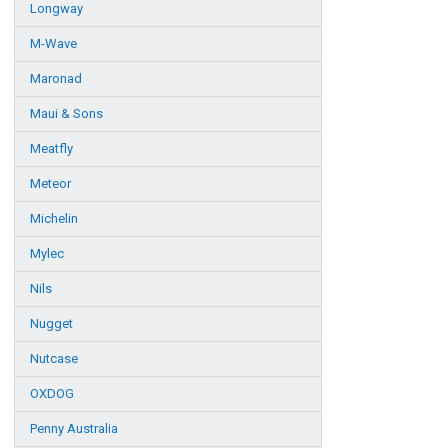
Longway
M-Wave
Maronad
Maui & Sons
Meatfly
Meteor
Michelin
Mylec
Nils
Nugget
Nutcase
OXDOG
Penny Australia