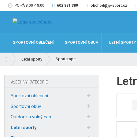
PO-PÁ 8:00 -18:00
602 881 389
obchod@jp-sport.cz
SPORTOVNÍ OBLEČENÍ
SPORTOVNÍ OBUV
LETNÍ SPORTY
Ú
Sportstape
Letní sporty
v
o
Letn
d
VŠECHNY KATEGORIE
n
í
Sportovní oblečení
s
t
Sportovní obuv
r
Outdoor a volný čas
a
n
Letní sporty
a