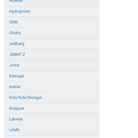
Howies
Hydroponic
Chilli
Choke
Jadberg
JIMMY´Z
Joma
Karnage
Kelme
Kids Ride Shotgun
Knapper
Labeda
Lifefit