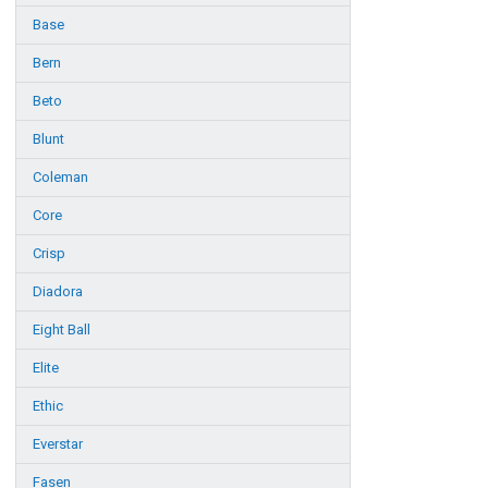
Base
Bern
Beto
Blunt
Coleman
Core
Crisp
Diadora
Eight Ball
Elite
Ethic
Everstar
Fasen