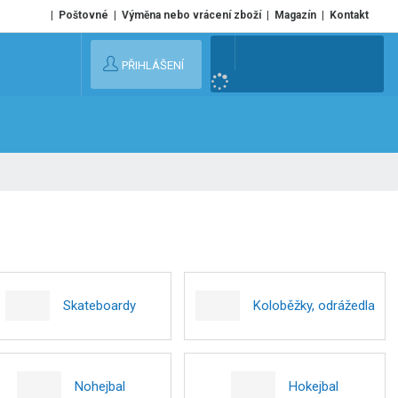
Poštovné
Výměna nebo vrácení zboží
Magazín
Kontakt
V
PŘIHLÁŠENÍ
y
h
l
e
d
a
t
Skateboardy
Koloběžky, odrážedla
Nohejbal
Hokejbal