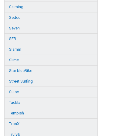
Salming
Sedco
Seven
SFR
Slamm
Slime
Star blueBike
Street Surfing
Sulov
Tackla
Tempish
TronX
Truly®