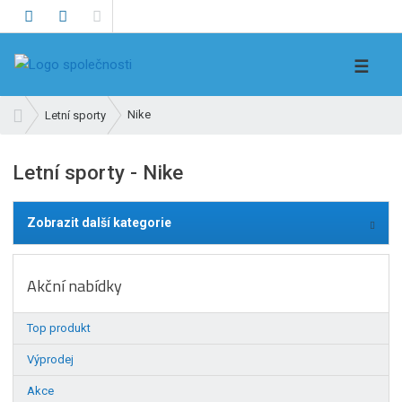
V
☰
y
h
Ú
Nike
Letní sporty
l
v
e
o
Letní sporty - Nike
d
d
n
a
í
t
Zobrazit další kategorie
s
t
r
Akční nabídky
a
n
Top produkt
a
Výprodej
Akce