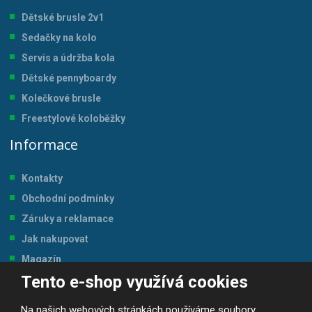
Dětské brusle 2v1
Sedačky na kolo
Servis a údržba kol
a
Dětské pennyboardy
Kolečkové brusle
Freestylové koloběžky
Informace
Kontakty
Obchodní podmínky
Záruky a reklamace
Jak nakupovat
Magazín
Tento e-shop využívá cookies
Tabulka velikostí
Na našich webových stránkách používáme soubory