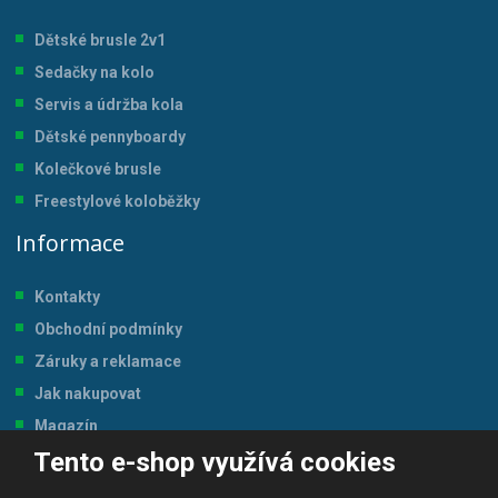
Dětské brusle 2v1
Sedačky na kolo
Servis a údržba kol
a
Dětské pennyboardy
Kolečkové brusle
Freestylové koloběžky
Informace
Kontakty
Obchodní podmínky
Záruky a reklamace
Jak nakupovat
Magazín
Tento e-shop využívá cookies
Tabulka velikostí