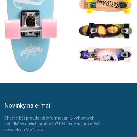
Novinky na e-mail
Chcete být pravdelně informováni o výhodných
nabídkách našich produktů? Přihlaste se pro odběr
novinek na Váš e-mail