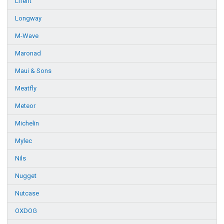
Lifefit
Longway
M-Wave
Maronad
Maui & Sons
Meatfly
Meteor
Michelin
Mylec
Nils
Nugget
Nutcase
OXDOG