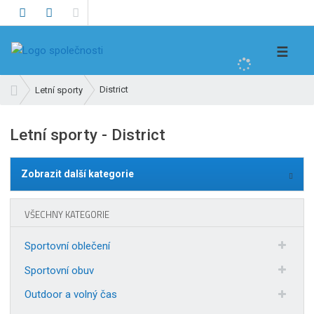
V
☰
y
h
Ú
District
Letní sporty
l
v
e
o
Letní sporty - District
d
d
n
a
í
t
Zobrazit další kategorie
s
t
r
VŠECHNY KATEGORIE
a
n
Sportovní oblečení
a
Sportovní obuv
Outdoor a volný čas