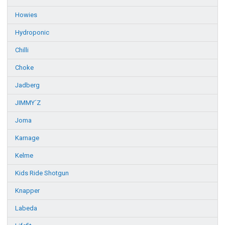
Howies
Hydroponic
Chilli
Choke
Jadberg
JIMMY´Z
Joma
Karnage
Kelme
Kids Ride Shotgun
Knapper
Labeda