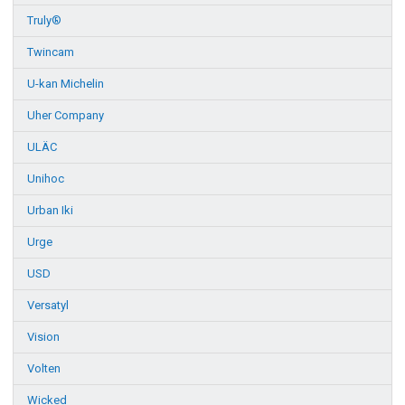
Truly®
Twincam
U-kan Michelin
Uher Company
ULÄC
Unihoc
Urban Iki
Urge
USD
Versatyl
Vision
Volten
Wicked