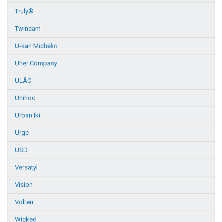
Truly®
Twincam
U-kan Michelin
Uher Company
ULÄC
Unihoc
Urban Iki
Urge
USD
Versatyl
Vision
Volten
Wicked