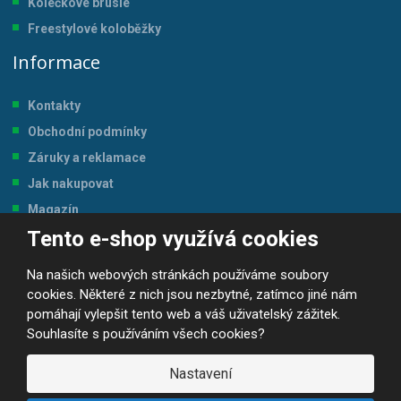
Kolečkové brusle
Freestylové koloběžky
Informace
Kontakty
Obchodní podmínky
Záruky a reklamace
Jak nakupovat
Magazín
Tento e-shop využívá cookies
Tabulka velikostí
Na našich webových stránkách používáme soubory
cookies. Některé z nich jsou nezbytné, zatímco jiné nám
pomáhají vylepšit tento web a váš uživatelský zážitek.
Souhlasíte s používáním všech cookies?
© 2026, JP-SPORT.CZ SPORTOVNÍ POTŘEBY
Prohlášení o přístupnosti
|
Mapa stránek
|
|
GDPR
Nastavení
E
B
VYROBILA
R