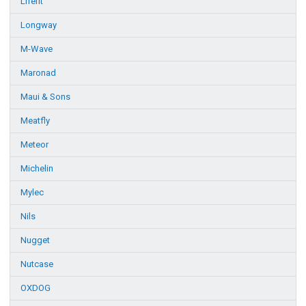
Lifefit
Longway
M-Wave
Maronad
Maui & Sons
Meatfly
Meteor
Michelin
Mylec
Nils
Nugget
Nutcase
OXDOG