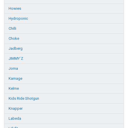
Howies
Hydroponic
Chilli
Choke
Jadberg
JIMMY´Z
Joma
Karnage
Kelme
Kids Ride Shotgun
Knapper
Labeda