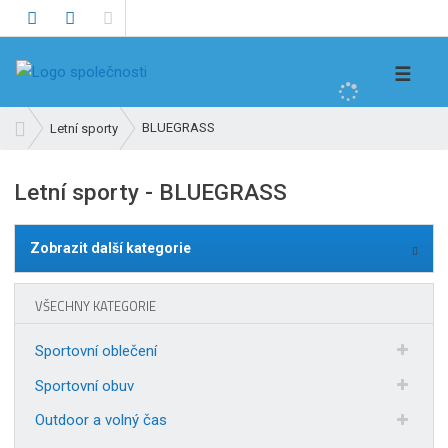
V
☰
y
h
Ú
BLUEGRASS
Letní sporty
l
v
e
o
Letní sporty - BLUEGRASS
d
d
n
a
í
t
Zobrazit další kategorie
s
t
r
VŠECHNY KATEGORIE
a
n
Sportovní oblečení
a
Sportovní obuv
Outdoor a volný čas