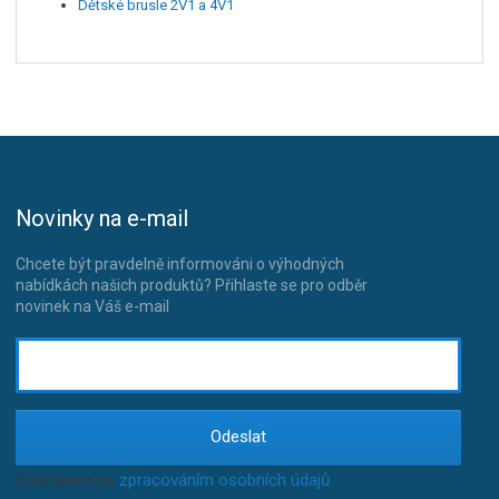
Dětské brusle 2V1 a 4V1
Novinky na e-mail
Chcete být pravdelně informováni o výhodných
nabídkách našich produktů? Přihlaste se pro odběr
novinek na Váš e-mail
Odeslat
Souhlasím se
zpracováním osobních údajů
.