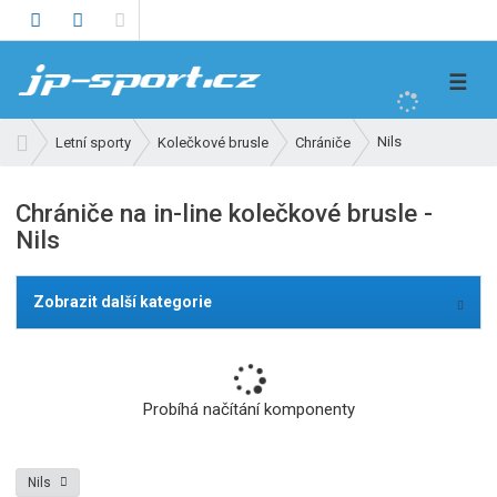
V
☰
y
h
Ú
Nils
Letní sporty
Kolečkové brusle
Chrániče
l
v
e
o
Chrániče na in-line kolečkové brusle -
d
d
Nils
n
a
í
t
s
Zobrazit další kategorie
t
r
a
n
Probíhá načítání komponenty
a
Nils