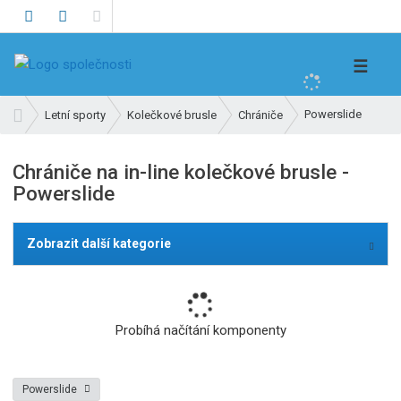
V
☰
y
h
Ú
Powerslide
Letní sporty
Kolečkové brusle
Chrániče
l
v
e
o
Chrániče na in-line kolečkové brusle -
d
d
Powerslide
n
a
í
t
s
Zobrazit další kategorie
t
r
a
n
Probíhá načítání komponenty
a
Powerslide