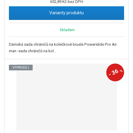
652,89 Kč bez DPH
Varianty produktu
Skladem
Dámská sada chráničů na kolečkové brusle Powerslide Pro Air
man -sada chráničů na kol...
VÝPRODEJ
36
%
-