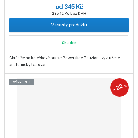
od
345 Kč
285,12 Kč bez DPH
Varianty produktu
Skladem
Chrániče na kolečkové brusle Powerslide Phuzion - vyztužené,
anatomicky tvarovan...
VÝPRODEJ
22
%
-