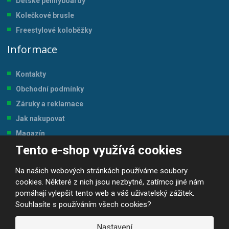
Dětské pennyboardy
Kolečkové brusle
Freestylové koloběžky
Informace
Kontakty
Obchodní podmínky
Záruky a reklamace
Jak nakupovat
Magazín
Tento e-shop využívá cookies
Tabulka velikostí
Na našich webových stránkách používáme soubory
cookies. Některé z nich jsou nezbytné, zatímco jiné nám
pomáhají vylepšit tento web a váš uživatelský zážitek.
Souhlasíte s používáním všech cookies?
© 2026, JP-SPORT.CZ SPORTOVNÍ POTŘEBY
Prohlášení o přístupnosti
|
Mapa stránek
|
|
GDPR
Nastavení