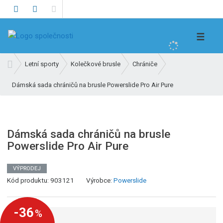
V
☰
y
h
Ú
Letní sporty
Kolečkové brusle
Chrániče
l
v
e
Dámská sada chráničů na brusle Powerslide Pro Air Pure
o
d
d
n
a
í
t
s
Dámská sada chráničů na brusle
t
Powerslide Pro Air Pure
r
a
VÝPRODEJ
n
Kód produktu:
903121
Výrobce:
Powerslide
a
-36
%