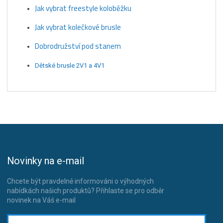
Jak vybrat freestyle koloběžku
Jak vybrat kolečkové brusle
Dobrodružství pod stanem
Dětské brusle 2V1 a 4V1
Novinky na e-mail
Chcete být pravdelně informováni o výhodných
nabídkách našich produktů? Přihlaste se pro odběr
novinek na Váš e-mail