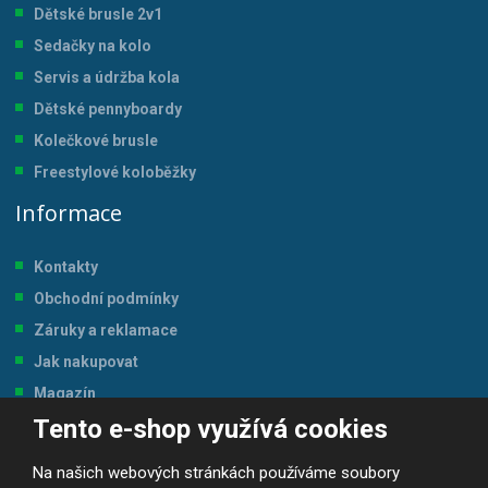
Dětské brusle 2v1
Sedačky na kolo
Servis a údržba kol
a
Dětské pennyboardy
Kolečkové brusle
Freestylové koloběžky
Informace
Kontakty
Obchodní podmínky
Záruky a reklamace
Jak nakupovat
Magazín
Tento e-shop využívá cookies
Tabulka velikostí
Na našich webových stránkách používáme soubory