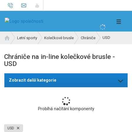
V
☰
y
h
Ú
USD
Letní sporty
Kolečkové brusle
Chrániče
l
v
e
o
Chrániče na in-line kolečkové brusle -
d
d
USD
n
a
í
t
s
Zobrazit další kategorie
t
r
a
n
Probíhá načítání komponenty
a
USD