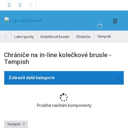
V
☰
y
h
Ú
Tempish
Letní sporty
Kolečkové brusle
Chrániče
l
v
e
o
Chrániče na in-line kolečkové brusle -
d
d
Tempish
n
a
í
t
s
Zobrazit další kategorie
t
r
a
n
Probíhá načítání komponenty
a
Tempish