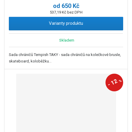
od
650 Kč
537,19 Kč bez DPH
Varianty produktu
Skladem
Sada chráničů Tempish TAKY - sada chráničů na kolečkové brusle,
skateboard, koloběžku...
12
%
-