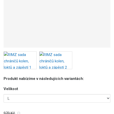
b
c
e
:
8
5
9
2
6
7
8
1
1
2
Produkt nabízíme v následujících variantách:
5
8
Velikost
8
970 Kč