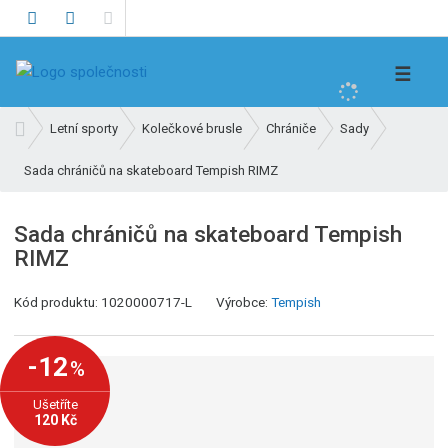
V
☰
y
h
Ú
Letní sporty
Kolečkové brusle
Chrániče
Sady
l
v
e
Sada chráničů na skateboard Tempish RIMZ
o
d
d
n
a
Sada chráničů na skateboard Tempish
í
t
RIMZ
s
t
K
Kód produktu:
1020000717-L
Výrobce:
Tempish
r
ó
a
d
n
-12
%
v
a
ý
Ušetříte
r
120 Kč
o