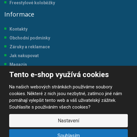
Freestylové koloběžky
Informace
Kontakty
Obchodní podmínky
Záruky a reklamace
Jak nakupovat
Magazín
Tento e-shop využívá cookies
Tabulka velikostí
Na našich webových stránkách používáme soubory
cookies. Některé z nich jsou nezbytné, zatímco jiné nám
pomáhají vylepšit tento web a váš uživatelský zážitek.
Souhlasíte s používáním všech cookies?
© 2026, JP-SPORT.CZ SPORTOVNÍ POTŘEBY
Prohlášení o přístupnosti
|
Mapa stránek
|
|
GDPR
Nastavení
E
B
VYROBILA
R
Á
Souhlasím
N