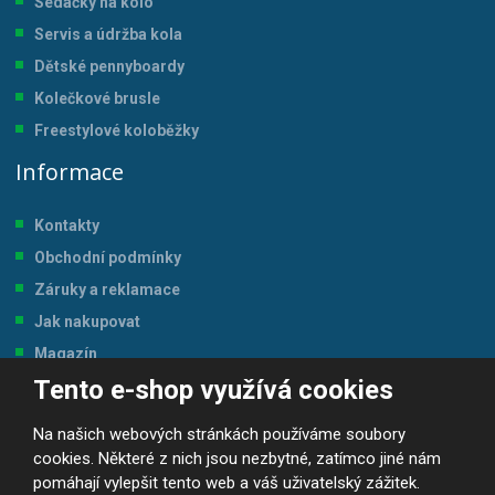
Sedačky na kolo
Servis a údržba kol
a
Dětské pennyboardy
Kolečkové brusle
Freestylové koloběžky
Informace
Kontakty
Obchodní podmínky
Záruky a reklamace
Jak nakupovat
Magazín
Tento e-shop využívá cookies
Tabulka velikostí
Na našich webových stránkách používáme soubory
cookies. Některé z nich jsou nezbytné, zatímco jiné nám
pomáhají vylepšit tento web a váš uživatelský zážitek.