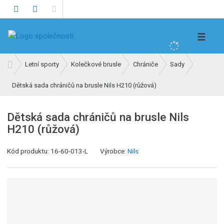
V
☰
y
h
Ú
Letní sporty
Kolečkové brusle
Chrániče
Sady
l
v
e
Dětská sada chráničů na brusle Nils H210 (růžová)
o
d
d
n
a
Dětská sada chráničů na brusle Nils
í
t
H210 (růžová)
s
t
Kód produktu:
16-60-013-L
Výrobce:
Nils
r
a
n
a