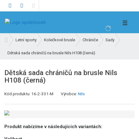
V
☰
y
h
Ú
Letní sporty
Kolečkové brusle
Chrániče
Sady
l
v
e
Dětská sada chráničů na brusle Nils H108 (černá)
o
d
d
n
a
Dětská sada chráničů na brusle Nils
í
t
H108 (černá)
s
t
Kód produktu:
16-2-331-M
Výrobce:
Nils
r
a
n
a
Produkt nabízíme v následujících variantách:
Velikost