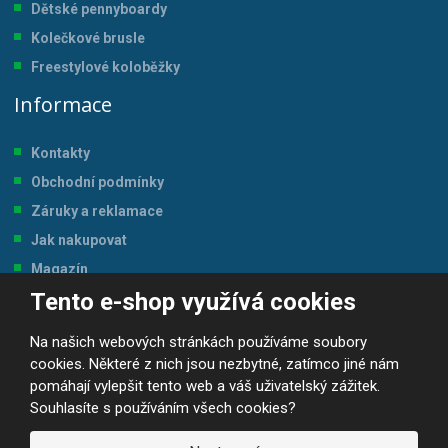
Dětské pennyboardy
Kolečkové brusle
Freestylové koloběžky
Informace
Kontakty
Obchodní podmínky
Záruky a reklamace
Jak nakupovat
Magazín
Tento e-shop využívá cookies
Tabulka velikostí
Na našich webových stránkách používáme soubory
cookies. Některé z nich jsou nezbytné, zatímco jiné nám
pomáhají vylepšit tento web a váš uživatelský zážitek.
Souhlasíte s používáním všech cookies?
© 2026, JP-SPORT.CZ SPORTOVNÍ POTŘEBY
Prohlášení o přístupnosti
|
Mapa stránek
|
|
GDPR