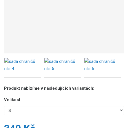
b
c
e
:
5
9
0
7
6
9
5
5
1
4
Produkt nabízíme v následujících variantách:
4
5
Velikost
2