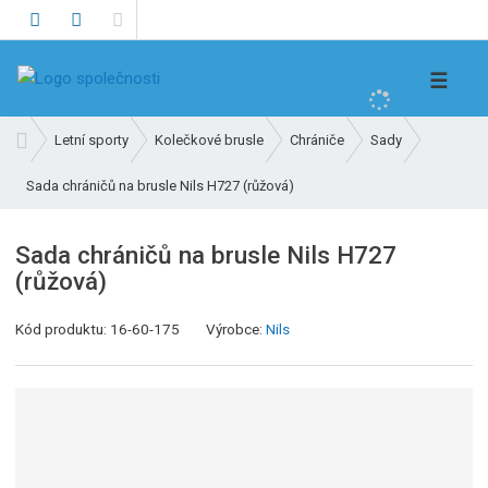
V
☰
y
h
Ú
Letní sporty
Kolečkové brusle
Chrániče
Sady
l
v
e
Sada chráničů na brusle Nils H727 (růžová)
o
d
d
n
a
Sada chráničů na brusle Nils H727
í
t
(růžová)
s
t
K
Kód produktu:
16-60-175
Výrobce:
Nils
r
ó
a
d
n
v
a
ý
r
o