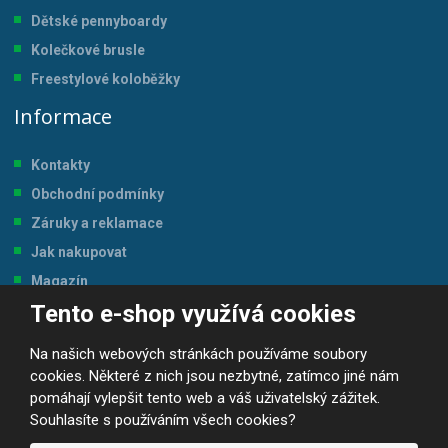
Dětské pennyboardy
Kolečkové brusle
Freestylové koloběžky
Informace
Kontakty
Obchodní podmínky
Záruky a reklamace
Jak nakupovat
Magazín
Tento e-shop využívá cookies
Tabulka velikostí
Na našich webových stránkách používáme soubory
cookies. Některé z nich jsou nezbytné, zatímco jiné nám
pomáhají vylepšit tento web a váš uživatelský zážitek.
Souhlasíte s používáním všech cookies?
© 2026, JP-SPORT.CZ SPORTOVNÍ POTŘEBY
Prohlášení o přístupnosti
|
Mapa stránek
|
|
GDPR