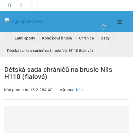
V
☰
y
h
Ú
Letní sporty
Kolečkové brusle
Chrániče
Sady
l
v
e
Dětská sada chráničů na brusle Nils H110 (fialová)
o
d
d
n
a
Dětská sada chráničů na brusle Nils
í
t
H110 (fialová)
s
t
Kód produktu:
16-2-284-XS
Výrobce:
Nils
r
a
n
a