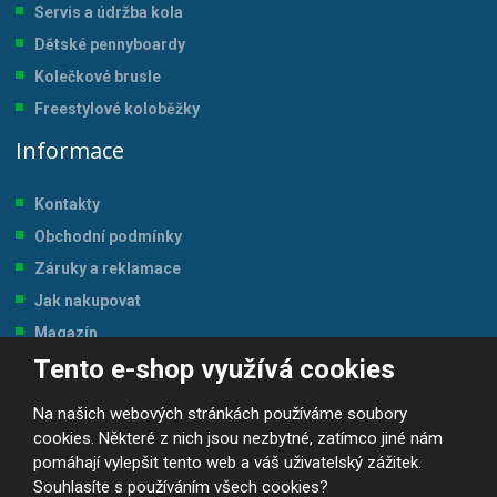
Servis a údržba kol
a
Dětské pennyboardy
Kolečkové brusle
Freestylové koloběžky
Informace
Kontakty
Obchodní podmínky
Záruky a reklamace
Jak nakupovat
Magazín
Tento e-shop využívá cookies
Tabulka velikostí
Na našich webových stránkách používáme soubory
cookies. Některé z nich jsou nezbytné, zatímco jiné nám
pomáhají vylepšit tento web a váš uživatelský zážitek.
Souhlasíte s používáním všech cookies?
© 2026, JP-SPORT.CZ SPORTOVNÍ POTŘEBY