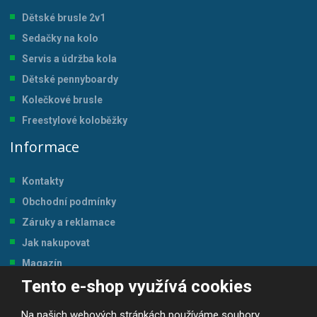
Dětské brusle 2v1
Sedačky na kolo
Servis a údržba kol
a
Dětské pennyboardy
Kolečkové brusle
Freestylové koloběžky
Informace
Kontakty
Obchodní podmínky
Záruky a reklamace
Jak nakupovat
Magazín
Tento e-shop využívá cookies
Tabulka velikostí
Na našich webových stránkách používáme soubory