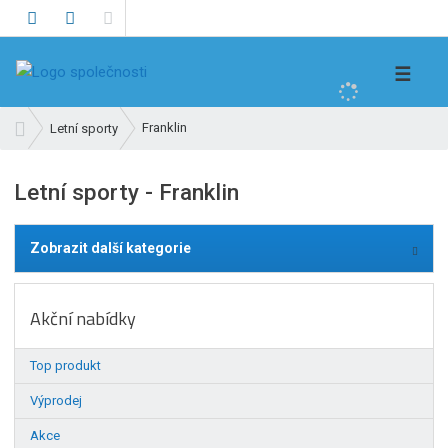
V
☰
y
h
Ú
Franklin
Letní sporty
l
v
e
o
Letní sporty - Franklin
d
d
n
a
í
t
Zobrazit další kategorie
s
t
r
Akční nabídky
a
n
Top produkt
a
Výprodej
Akce