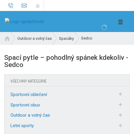
V
☰
y
h
Ú
Sedco
Outdoor a volný čas
Spacáky
l
v
e
o
Spací pytle – pohodlný spánek kdekoliv -
d
d
Sedco
n
a
í
t
s
VŠECHNY KATEGORIE
t
r
Sportovní oblečení
a
n
Sportovní obuv
a
Outdoor a volný čas
Letní sporty