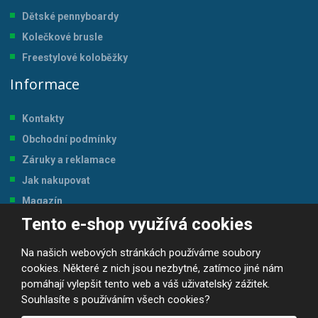
Dětské pennyboardy
Kolečkové brusle
Freestylové koloběžky
Informace
Kontakty
Obchodní podmínky
Záruky a reklamace
Jak nakupovat
Magazín
Tento e-shop využívá cookies
Tabulka velikostí
Na našich webových stránkách používáme soubory
cookies. Některé z nich jsou nezbytné, zatímco jiné nám
pomáhají vylepšit tento web a váš uživatelský zážitek.
Souhlasíte s používáním všech cookies?
© 2026, JP-SPORT.CZ SPORTOVNÍ POTŘEBY
Prohlášení o přístupnosti
|
Mapa stránek
|
|
GDPR