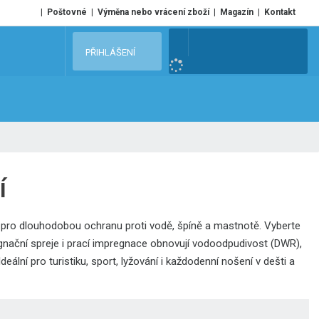
Poštovné
Výměna nebo vrácení zboží
Magazín
Kontakt
V
PŘIHLÁŠENÍ
y
h
l
e
d
a
t
í
 pro dlouhodobou ochranu proti vodě, špíně a mastnotě. Vyberte
regnační spreje i prací impregnace obnovují vodoodpudivost (DWR),
eální pro turistiku, sport, lyžování i každodenní nošení v dešti a