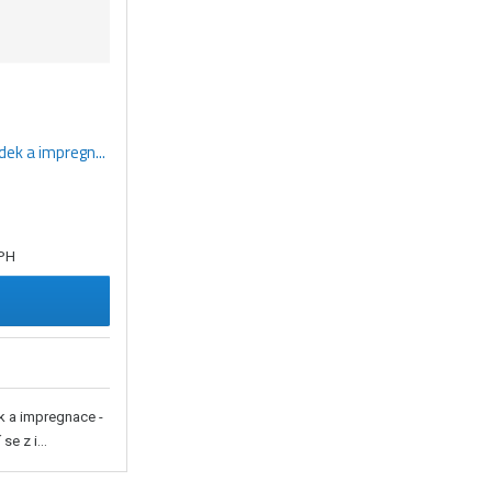
ek a impregn...
DPH
k a impregnace -
e z i...