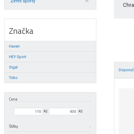
Zimní sporty
Chra
Značka
Haven
HEY Sport
Sigal
Doporuč
Toko
Ř
a
z
Cena
e
n
Min. hodnota
Max. hodnota
Kč
Kč
í
p
Štítky
r
o