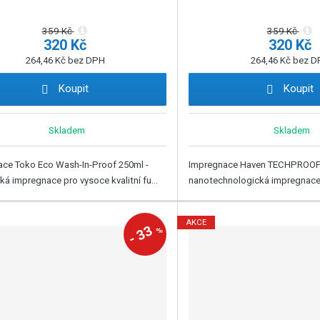
359 Kč
359 Kč
320 Kč
320 Kč
264,46 Kč bez DPH
264,46 Kč bez 
Koupit
Koupit
Skladem
Skladem
ce Toko Eco Wash-In-Proof 250ml -
Impregnace Haven TECHPROOF 
ká impregnace pro vysoce kvalitní fu...
nanotechnologická impregnace 
AKCE
33
%
-