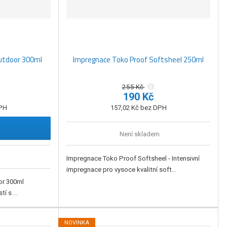
v
v
p
ý
ý
i
p
p
s
i
i
s
s
Outdoor 300ml
Impregnace Toko Proof Softsheel 250ml
255 Kč
190 Kč
DPH
157,02 Kč bez DPH
Není skladem
Impregnace Toko Proof Softsheel - Intensivní
impregnace pro vysoce kvalitní soft...
or 300ml
í s ...
NOVINKA