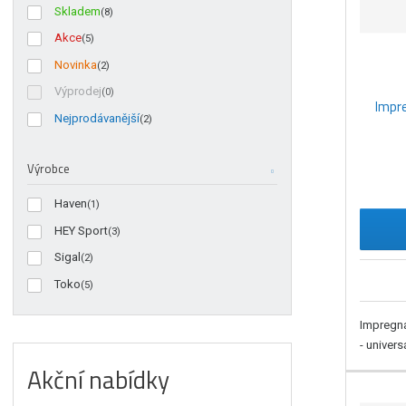
Skladem
(8)
d
u
Akce
(5)
k
Novinka
(2)
t
Výprodej
(0)
ů
Impre
Nejprodávanější
(2)
Výrobce
Haven
(1)
HEY Sport
(3)
Sigal
(2)
Toko
(5)
Impregna
- univers
Akční nabídky