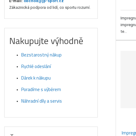
E-mail:
obchod@jp-sport.cz
Zákaznická podpora od lidí, co sportu rozumí.
Impregna
impregna
te...
Nakupujte výhodně
Bezstarostný nákup
Rychlé odeslání
Dárek k nákupu
Poradíme s výběrem
Náhradní díly a servis
Impreg