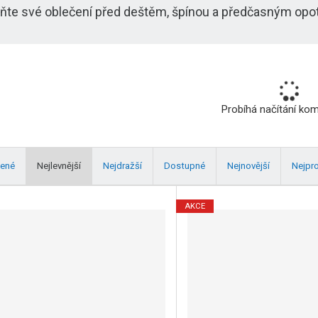
ňte své oblečení před deštěm, špínou a předčasným opo
Probíhá načítání ko
ené
Nejlevnější
Nejdražší
Dostupné
Nejnovější
Nejpr
AKCE