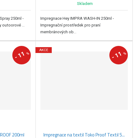
Skladem
Spray 250ml -
Impregnace Hey IMPRA WASH-IN 250ml -
 outoorové ...
Impregnační prostředek pro praní
membránových ob...
AKCE
11
11
%
%
-
-
PROOF 200ml
Impregnace na textil Toko Proof Textil 5...