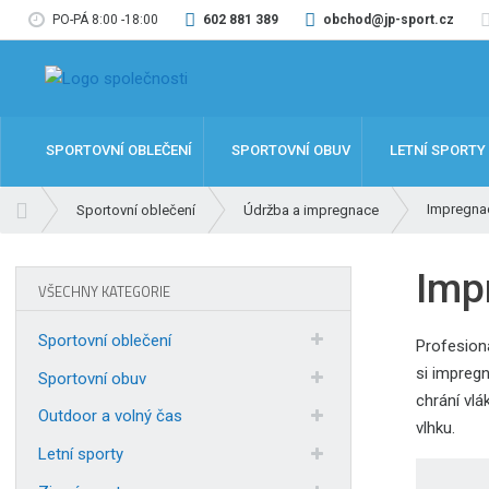
PO-PÁ 8:00 -18:00
602 881 389
obchod@jp-sport.cz
SPORTOVNÍ OBLEČENÍ
SPORTOVNÍ OBUV
LETNÍ SPORTY
Ú
Impregna
Sportovní oblečení
Údržba a impregnace
v
o
Imp
d
VŠECHNY KATEGORIE
n
í
Sportovní oblečení
Profesion
s
si impregn
t
Sportovní obuv
chrání vlá
r
Outdoor a volný čas
a
vlhku.
n
Letní sporty
a