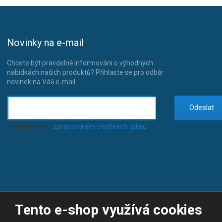
Novinky na e-mail
Chcete být pravdelně informováni o výhodných
nabídkách našich produktů? Přihlaste se pro odběr
novinek na Váš e-mail
Odeslat
Souhlasím se
zpracováním osobních údajů
.
Tento e-shop využívá cookies
© 2026, JP-SPORT.CZ SPORTOVNÍ POTŘEBY
Prohlášení o přístupnosti
|
Mapa stránek
|
|
GDPR