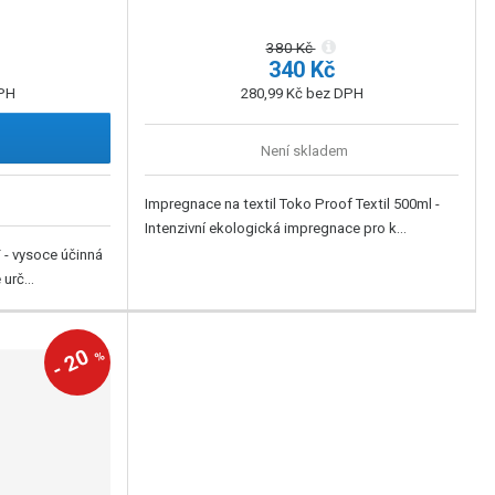
380 Kč
340 Kč
DPH
280,99 Kč bez DPH
Není skladem
Impregnace na textil Toko Proof Textil 500ml -
Intenzivní ekologická impregnace pro k...
- vysoce účinná
urč...
20
%
-