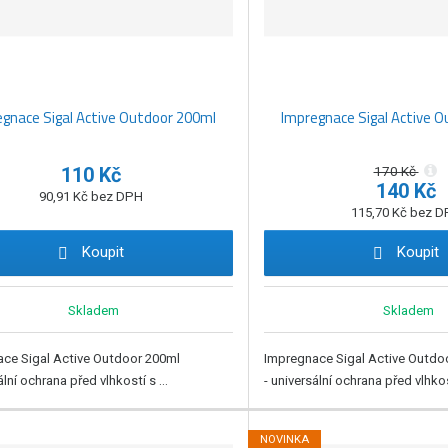
gnace Sigal Active Outdoor 200ml
Impregnace Sigal Active 
110 Kč
170 Kč
140 Kč
90,91 Kč bez DPH
115,70 Kč bez 
Koupit
Koupit
Skladem
Skladem
ce Sigal Active Outdoor 200ml
Impregnace Sigal Active Outdo
ální ochrana před vlhkostí s ...
- universální ochrana před vlhkost
NOVINKA