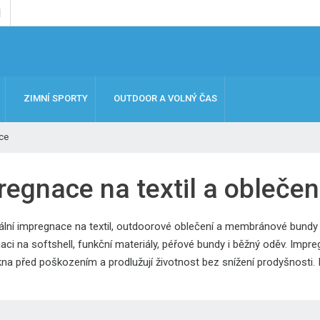
ZIMNÍ SPORTY
OUTDOOR A VOLNÝ ČAS
ce
regnace na textil a oblečen
ální impregnace na textil, outdoorové oblečení a membránové bundy
aci na softshell, funkční materiály, péřové bundy i běžný oděv. Imp
kna před poškozením a prodlužují životnost bez snížení prodyšnosti. Id