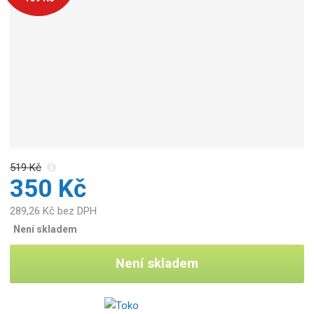
o
b
c
e
:
4
2
5
0
4
2
519 Kč
3
350 Kč
6
0
289,26 Kč bez DPH
2
Není skladem
8
6
Není skladem
2