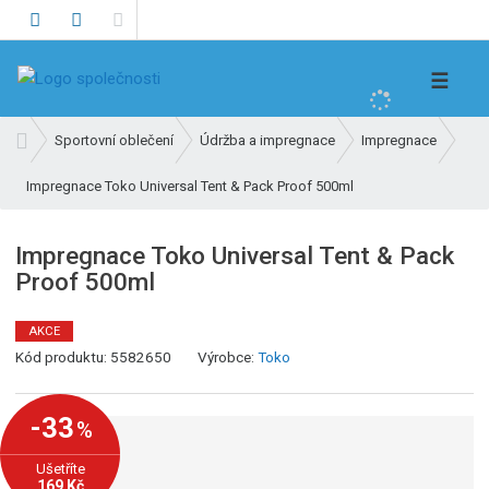
V
☰
y
h
Ú
Sportovní oblečení
Údržba a impregnace
Impregnace
l
v
e
Impregnace Toko Universal Tent & Pack Proof 500ml
o
d
d
n
a
Impregnace Toko Universal Tent & Pack
í
t
Proof 500ml
s
t
r
AKCE
K
a
Kód produktu:
5582650
Výrobce:
Toko
ó
n
d
a
-33
%
v
ý
Ušetříte
r
169 Kč