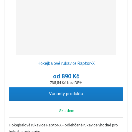
z
l
o
í
k
k
v
p
o
o
ý
r
o
v
v
v
d
ý
ý
ý
u
v
v
p
k
ý
ý
i
t
p
p
s
ů
Hokejbalové rukavice Raptor-X
i
i
s
s
od
890 Kč
735,54 Kč bez DPH
Varianty produktu
Skladem
Hokejbalové rukavice Raptor-X - odlehčené rukavice vhodné pro
hokejbalové hráče ...