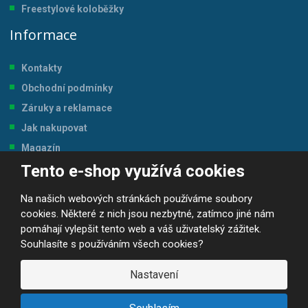
Freestylové koloběžky
Informace
Kontakty
Obchodní podmínky
Záruky a reklamace
Jak nakupovat
Magazín
Tento e-shop využívá cookies
Tabulka velikostí
Na našich webových stránkách používáme soubory
cookies. Některé z nich jsou nezbytné, zatímco jiné nám
pomáhají vylepšit tento web a váš uživatelský zážitek.
Souhlasíte s používáním všech cookies?
© 2026, JP-SPORT.CZ SPORTOVNÍ POTŘEBY
Prohlášení o přístupnosti
|
Mapa stránek
|
|
GDPR
Nastavení
E
B
VYROBILA
R
Á