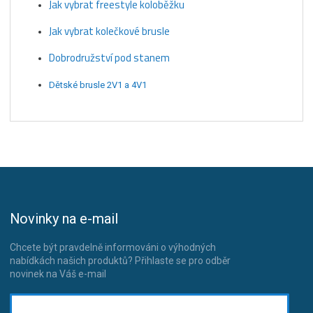
Jak vybrat freestyle koloběžku
Jak vybrat kolečkové brusle
Dobrodružství pod stanem
Dětské brusle 2V1 a 4V1
Novinky na e-mail
Chcete být pravdelně informováni o výhodných
nabídkách našich produktů? Přihlaste se pro odběr
novinek na Váš e-mail