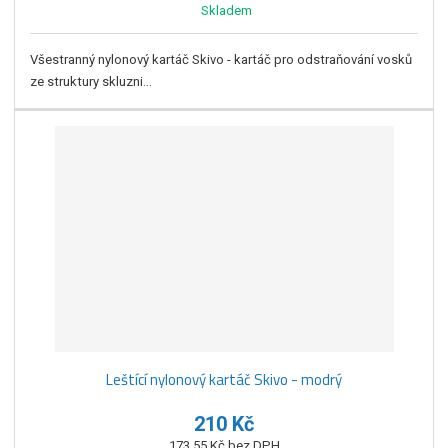
Skladem
Všestranný nylonový kartáč Skivo - kartáč pro odstraňování vosků
ze struktury skluzni...
Leštící nylonový kartáč Skivo - modrý
210 Kč
173,55 Kč bez DPH