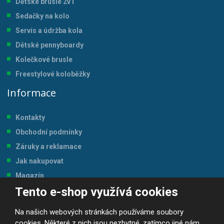
Dětské brusle 2v1
Sedačky na kolo
Servis a údržba kol
a
Dětské pennyboardy
Kolečkové brusle
Freestylové koloběžky
Informace
Kontakty
Obchodní podmínky
Záruky a reklamace
Jak nakupovat
Magazín
Tento e-shop využívá cookies
Tabulka velikostí
Na našich webových stránkách používáme soubory
cookies. Některé z nich jsou nezbytné, zatímco jiné nám