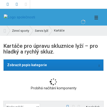
V
☰
y
h
Ú
Kartáče
Zimní sporty
Servis lyží
l
v
e
o
Kartáče pro úpravu skluznice lyží – pro
d
d
hladký a rychlý skluz.
n
a
í
t
s
Zobrazit popis kategorie
t
r
a
n
Probíhá načítání komponenty
a
Ř
O
T
Ř