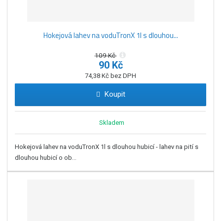
Hokejová lahev na voduTronX 1l s dlouhou...
109 Kč
90 Kč
74,38 Kč bez DPH
Koupit
Skladem
Hokejová lahev na voduTronX 1l s dlouhou hubicí - lahev na pití s
dlouhou hubicí o ob...