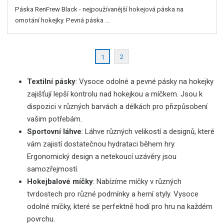
Páska RenFrew Black - nejpoužívanější hokejová páska na
omotání hokejky. Pevná páska ...
2
1
Textilní pásky
: Vysoce odolné a pevné pásky na hokejky
zajišťují lepší kontrolu nad hokejkou a míčkem. Jsou k
dispozici v různých barvách a délkách pro přizpůsobení
vašim potřebám.
Sportovní láhve
: Láhve různých velikostí a designů, které
vám zajistí dostatečnou hydrataci během hry.
Ergonomický design a netekoucí uzávěry jsou
samozřejmostí.
Hokejbalové míčky
: Nabízíme míčky v různých
tvrdostech pro různé podmínky a herní styly. Vysoce
odolné míčky, které se perfektně hodí pro hru na každém
povrchu.