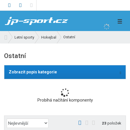
V
☰
y
h
Ú
Ostatní
Letní sporty
Hokejbal
l
v
e
o
Ostatní
d
d
n
a
í
t
Zobrazit popis kategorie
s
t
r
a
Probíhá načítání komponenty
n
a
Ř
O
T
Ř
23
položek
a
b
a
á