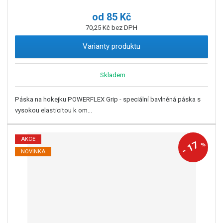
od
85 Kč
70,25 Kč bez DPH
Varianty produktu
Skladem
Páska na hokejku POWERFLEX Grip - speciální bavlněná páska s
vysokou elasticitou k om...
AKCE
17
%
-
NOVINKA