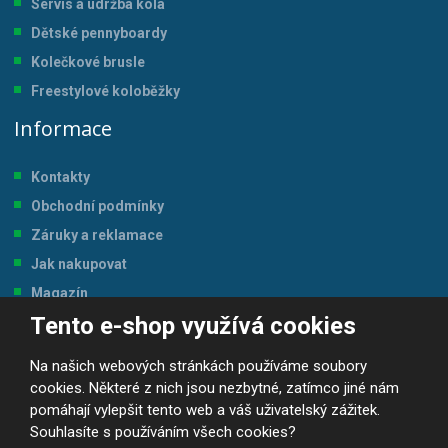
Servis a údržba kol
a
Dětské pennyboardy
Kolečkové brusle
Freestylové koloběžky
Informace
Kontakty
Obchodní podmínky
Záruky a reklamace
Jak nakupovat
Magazín
Tento e-shop využívá cookies
Tabulka velikostí
Na našich webových stránkách používáme soubory
cookies. Některé z nich jsou nezbytné, zatímco jiné nám
pomáhají vylepšit tento web a váš uživatelský zážitek.
Souhlasíte s používáním všech cookies?
© 2026, JP-SPORT.CZ SPORTOVNÍ POTŘEBY