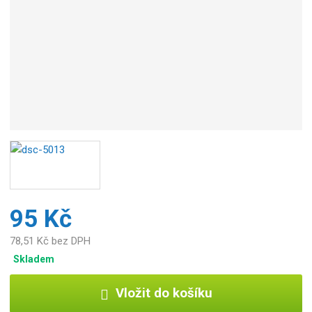
b
c
e
:
6
7
6
8
2
4
0
0
4
7
95 Kč
2
4
78,51 Kč bez DPH
Skladem
Vložit do košíku