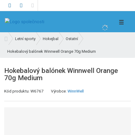
V
☰
y
h
Ú
Letní sporty
Hokejbal
Ostatní
l
v
e
Hokebalový balónek Winnwell Orange 70g Medium
o
d
d
n
a
Hokebalový balónek Winnwell Orange
í
t
70g Medium
s
t
K
Kód produktu:
W6767
Výrobce:
WinnWell
r
ó
a
d
n
v
a
ý
r
o