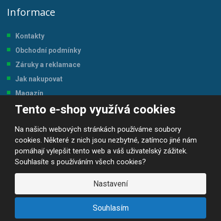
Informace
Kontakty
Obchodní podmínky
Záruky a reklamace
Jak nakupovat
Magazín
Tento e-shop využívá cookies
Tabulka velikostí
Na našich webových stránkách používáme soubory
cookies. Některé z nich jsou nezbytné, zatímco jiné nám
pomáhají vylepšit tento web a váš uživatelský zážitek.
Souhlasíte s používáním všech cookies?
© 2026, JP-SPORT.CZ SPORTOVNÍ POTŘEBY
Prohlášení o přístupnosti
|
Mapa stránek
|
|
GDPR
Nastavení
E
B
VYROBILA
R
Á
Souhlasím
N
A