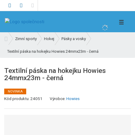
V
☰
y
h
Ú
Zimní sporty
Hokej
Pásky a vosky
l
v
e
Textilní páska na hokejku Howies 24mmx23m - černá
o
d
d
n
a
Textilní páska na hokejku Howies
í
t
24mmx23m - černá
s
t
r
NOVINKA
K
a
Kód produktu:
24051
Výrobce:
Howies
ó
n
d
a
v
ý
r