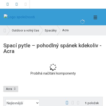
V
☰
y
h
Ú
Acra
Outdoor a volný čas
Spacáky
l
v
e
o
Spací pytle – pohodlný spánek kdekoliv -
d
d
Acra
n
a
í
t
s
t
r
Probíhá načítání komponenty
a
n
a
Acra
Ř
O
T
Ř
1
položek