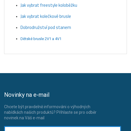
Jak vybrat freestyle koloběžku
Jak vybrat kolečkové brusle
Dobrodružství pod stanem
Dětské brusle 2V1 a 4V1
Novinky na e-mail
Chcete být pravdelně informováni o výhodných
nabídkách našich produktů? Přihlaste se pro odběr
novinek na Váš e-mail