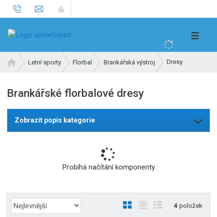
V
☰
y
h
Ú
Dresy
Letní sporty
Florbal
Brankářská výstroj
l
v
e
o
Brankářské florbalové dresy
d
d
n
a
í
t
Zobrazit popis kategorie
s
t
r
a
Probíhá načítání komponenty
n
a
Ř
O
T
Ř
4
položek
a
b
a
á