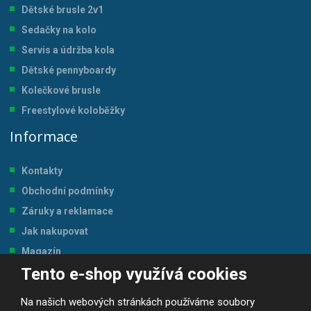
Dětské brusle 2v1
Sedačky na kolo
Servis a údržba kol
a
Dětské pennyboardy
Kolečkové brusle
Freestylové koloběžky
Informace
Kontakty
Obchodní podmínky
Záruky a reklamace
Jak nakupovat
Magazín
Tento e-shop využívá cookies
Tabulka velikostí
Na našich webových stránkách používáme soubory