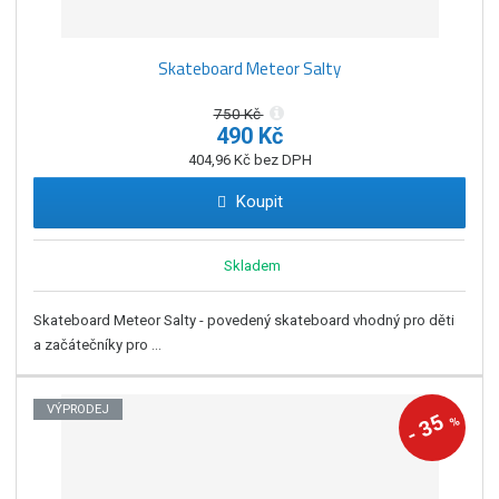
Skateboard Meteor Salty
750 Kč
490 Kč
404,96 Kč bez DPH
Koupit
Skladem
Skateboard Meteor Salty - povedený skateboard vhodný pro děti
a začátečníky pro ...
VÝPRODEJ
35
%
-