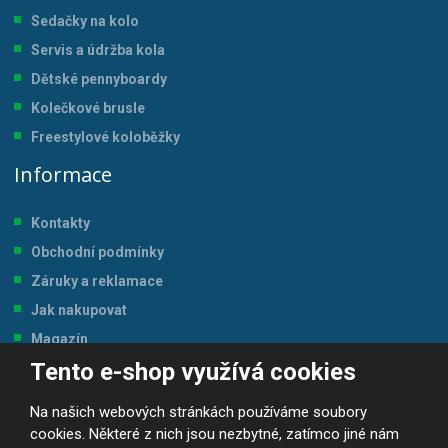
Sedačky na kolo
Servis a údržba kol
a
Dětské pennyboardy
Kolečkové brusle
Freestylové koloběžky
Informace
Kontakty
Obchodní podmínky
Záruky a reklamace
Jak nakupovat
Magazín
Tento e-shop využívá cookies
Tabulka velikostí
Na našich webových stránkách používáme soubory
cookies. Některé z nich jsou nezbytné, zatímco jiné nám