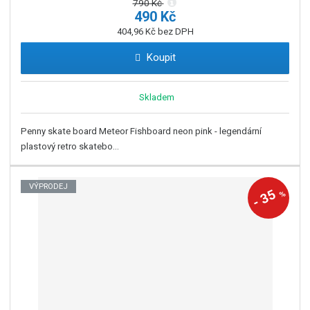
790 Kč
490 Kč
404,96 Kč bez DPH
Koupit
Skladem
Penny skate board Meteor Fishboard neon pink - legendární
plastový retro skatebo...
VÝPRODEJ
35
%
-