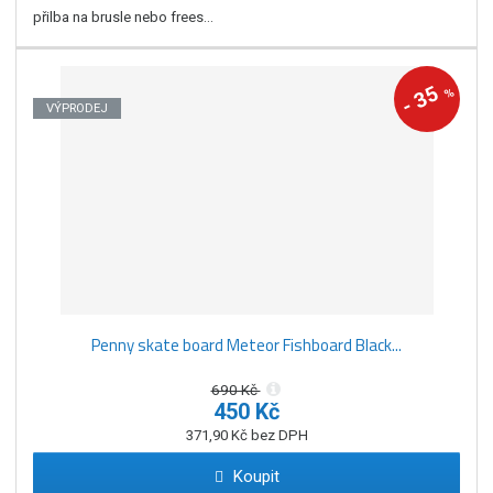
přilba na brusle nebo frees...
35
%
-
VÝPRODEJ
Penny skate board Meteor Fishboard Black...
690 Kč
450 Kč
371,90 Kč bez DPH
Koupit