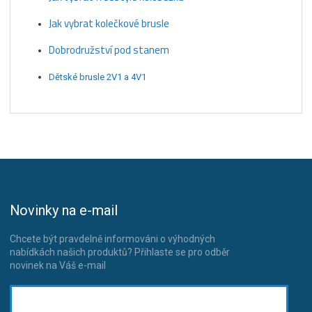
Jak vybrat kolečkové brusle
Dobrodružství pod stanem
Dětské brusle 2V1 a 4V1
Novinky na e-mail
Chcete být pravdelně informováni o výhodných
nabídkách našich produktů? Přihlaste se pro odběr
novinek na Váš e-mail