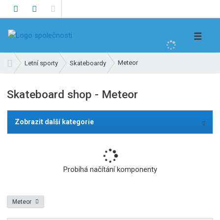
V
☰
y
h
Ú
Meteor
Letní sporty
Skateboardy
l
v
e
o
Skateboard shop - Meteor
d
d
n
a
í
t
Zobrazit další kategorie
s
t
r
a
Probíhá načítání komponenty
n
a
Meteor