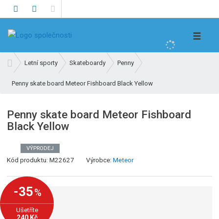
V
☰
y
h
Ú
Letní sporty
Skateboardy
Penny
l
v
e
Penny skate board Meteor Fishboard Black Yellow
o
d
d
n
a
Penny skate board Meteor Fishboard
í
t
Black Yellow
s
t
r
VÝPRODEJ
a
Kód produktu:
M22627
Výrobce:
Meteor
n
a
-35
%
Ušetříte
240 Kč