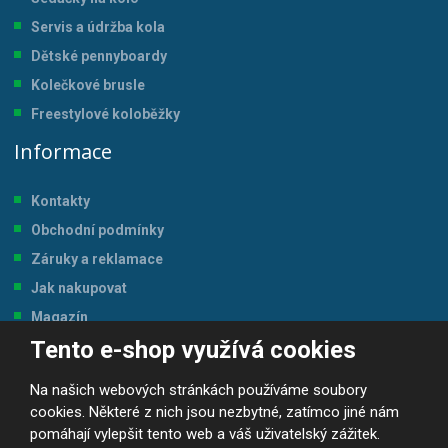
Servis a údržba kol
a
Dětské pennyboardy
Kolečkové brusle
Freestylové koloběžky
Informace
Kontakty
Obchodní podmínky
Záruky a reklamace
Jak nakupovat
Magazín
Tento e-shop využívá cookies
Tabulka velikostí
Na našich webových stránkách používáme soubory
cookies. Některé z nich jsou nezbytné, zatímco jiné nám
pomáhají vylepšit tento web a váš uživatelský zážitek.