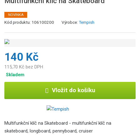
Multifunkční klíč na Skateboard
NOVINKA
K
Kód produktu:
106100200
Výrobce:
Tempish
ó
d
v
ý
140 Kč
r
o
115,70 Kč bez DPH
b
Skladem
c
e
Vložit do košíku
:
8
5
9
2
Multifunkční klíč na Skateboard - multifunkční klíč na
6
skateboard, longboard, pennyboard, cruiser
7
8