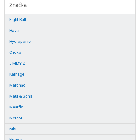
Značka
Eight Ball
Haven
Hydroponic
Choke
JIMMY´Z
Karnage
Maronad
Maui & Sons
Meatfly
Meteor
Nils
Nugget