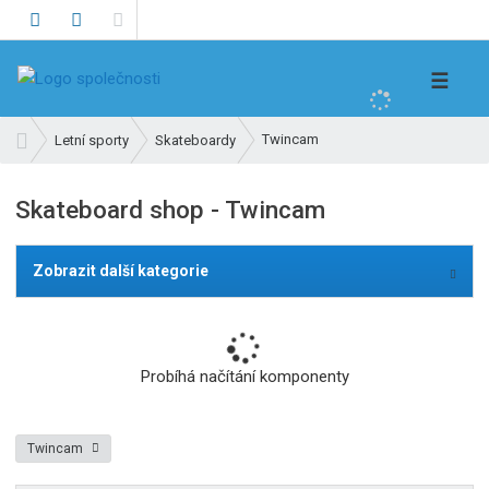
V
☰
y
h
Ú
Twincam
Letní sporty
Skateboardy
l
v
e
o
Skateboard shop - Twincam
d
d
n
a
í
t
Zobrazit další kategorie
s
t
r
a
Probíhá načítání komponenty
n
a
Twincam