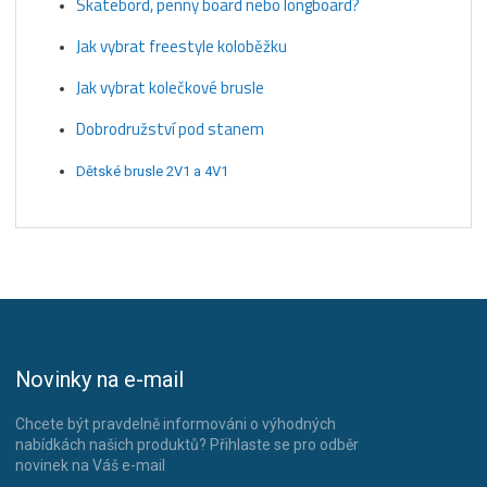
Skatebord, penny board nebo longboard?
Jak vybrat freestyle koloběžku
Jak vybrat kolečkové brusle
Dobrodružství pod stanem
Dětské brusle 2V1 a 4V1
Novinky na e-mail
Chcete být pravdelně informováni o výhodných
nabídkách našich produktů? Přihlaste se pro odběr
novinek na Váš e-mail