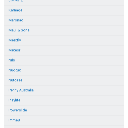
JIMMY´Z
Karnage
Maronad
Maui & Sons
Meatfly
Meteor
Nils
Nugget
Nutcase
Penny Australia
Playlife
Powerslide
Prime8