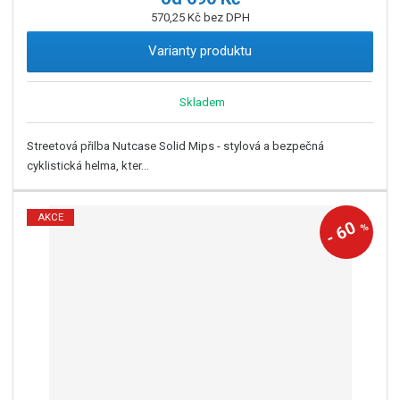
570,25 Kč bez DPH
Varianty produktu
Skladem
Streetová přilba Nutcase Solid Mips - stylová a bezpečná
cyklistická helma, kter...
AKCE
60
%
-