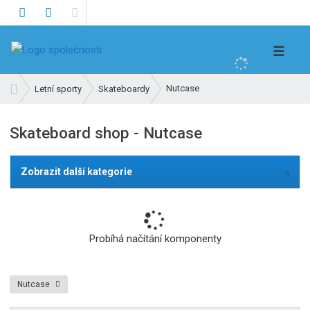
V
☰
y
h
Ú
Nutcase
Letní sporty
Skateboardy
l
v
e
o
Skateboard shop - Nutcase
d
d
n
a
í
t
Zobrazit další kategorie
s
t
r
a
Probíhá načítání komponenty
n
a
Nutcase