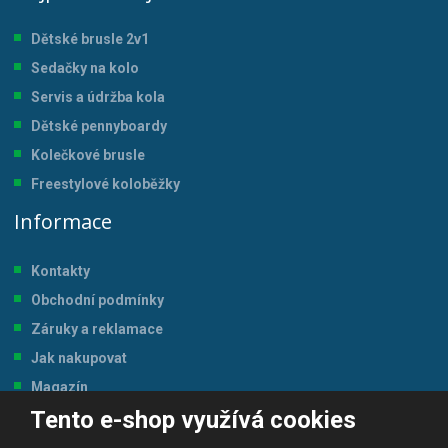
Dětské brusle 2v1
Sedačky na kolo
Servis a údržba kol
a
Dětské pennyboardy
Kolečkové brusle
Freestylové koloběžky
Informace
Kontakty
Obchodní podmínky
Záruky a reklamace
Jak nakupovat
Magazín
Tento e-shop využívá cookies
Tabulka velikostí