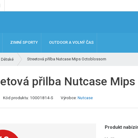
ZIMNÍ SPORTY
OUTDOOR A VOLNÝ ČAS
Streetová přilba Nutcase Mips Octoblossom
Dětské
eetová přilba Nutcase Mip
K
Kód produktu:
10001814-S
Výrobce:
Nutcase
ó
d
v
ý
Produkt nabízím
r
o