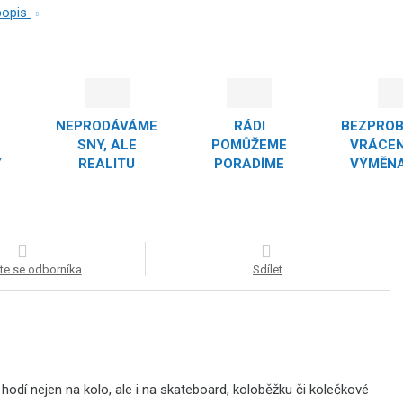
 popis
NEPRODÁVÁME
RÁDI
BEZPRO
SNY, ALE
POMŮŽEME
VRÁCEN
Y
REALITU
PORADÍME
VÝMĚNA
te se odborníka
Sdílet
hodí nejen na kolo, ale i na skateboard, koloběžku či kolečkové