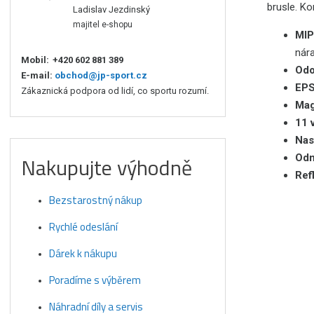
brusle. K
Ladislav Jezdinský
majitel e-shopu
MIP
nár
Mobil:
+420 602 881 389
Odo
E-mail:
obchod@jp-sport.cz
EPS
Zákaznická podpora od lidí, co sportu rozumí.
Mag
11 
Nas
Odn
Nakupujte výhodně
Ref
Bezstarostný nákup
Rychlé odeslání
Dárek k nákupu
Poradíme s výběrem
Náhradní díly a servis