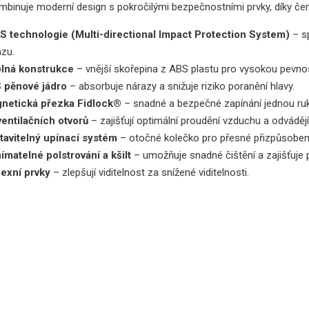
ombinuje moderní design s pokročilými bezpečnostními prvky, díky č
S technologie (Multi-directional Impact Protection System)
– sp
azu.
lná konstrukce
– vnější skořepina z ABS plastu pro vysokou pevnos
 pěnové jádro
– absorbuje nárazy a snižuje riziko poranění hlavy.
netická přezka Fidlock®
– snadné a bezpečné zapínání jednou ru
ventilačních otvorů
– zajišťují optimální proudění vzduchu a odvádějí
tavitelný upínací systém
– otočné kolečko pro přesné přizpůsobení 
ímatelné polstrování
a kšilt
– umožňuje snadné čištění a zajišťuje 
lexní prvky
– zlepšují viditelnost za snížené viditelnosti.