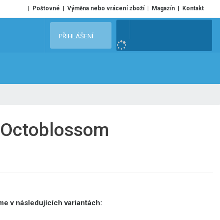
Poštovné
Výměna nebo vrácení zboží
Magazín
Kontakt
V
PŘIHLÁŠENÍ
y
h
l
e
d
a
t
s Octoblossom
e v následujících variantách: