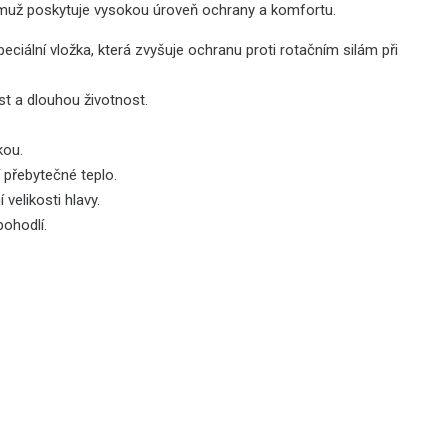
emuž poskytuje vysokou úroveň ochrany a komfortu.
eciální vložka, která zvyšuje ochranu proti rotačním silám při
t a dlouhou životnost.
kou.
 přebytečné teplo.
velikosti hlavy.
pohodlí.