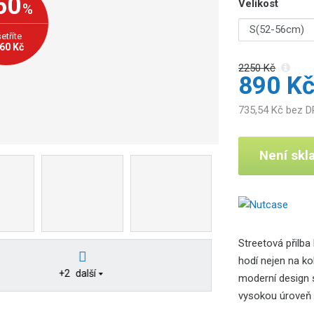
60
Velikost
%
b
c
etříte
e
60 Kč
:
2250 Kč
1
890 K
9
4
735,54 Kč bez 
5
2
Není sk
1
0
0
8
3
9
Streetová přilba
0
hodí nejen na ko
+2
další
moderní design 
vysokou úroveň 