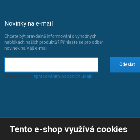
Novinky na e-mail
Chcete být pravdelně informováni o výhodných
nabídkách našich produktů? Přihlaste se pro odběr
novinek na Váš e-mail
Odeslat
Souhlasím se
zpracováním osobních údajů
.
Tento e-shop využívá cookies
© 2026, JP-SPORT.CZ SPORTOVNÍ POTŘEBY
Prohlášení o přístupnosti
|
Mapa stránek
|
|
GDPR
E