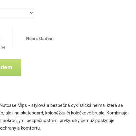
č
Není skladem
DPH
ladem
 Nutcase Mips - stylová a bezpečná cyklistická helma, která se
lo, ale i na skateboard, koloběžku či kolečkové brusle. Kombinuje
s pokročilými bezpečnostními prvky, díky čemuž poskytuje
ochrany a komfortu.