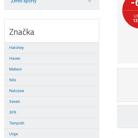
-
Zimní sporty
Uš
13
Značka
Hatchey
Haven
Meteor
Nils
Nutcase
Seven
SFR
Tempish
Urge