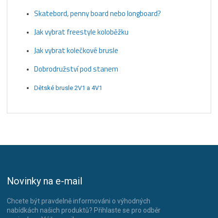
Skatebord, penny board nebo longboard?
Jak vybrat freestyle koloběžku
Jak vybrat kolečkové brusle
Dobrodružství pod stanem
Dětské brusle 2V1 a 4V1
Novinky na e-mail
Chcete být pravdelně informováni o výhodných
nabídkách našich produktů? Přihlaste se pro odběr