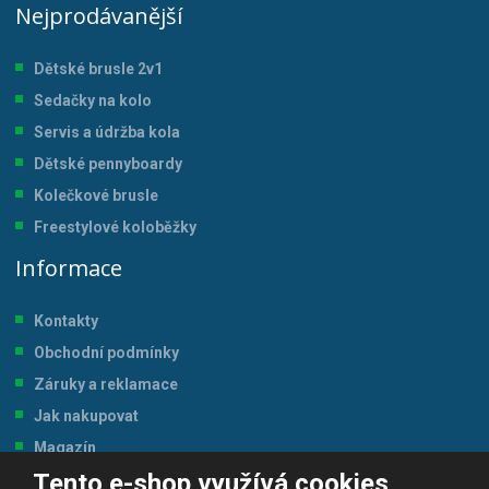
Nejprodávanější
Dětské brusle 2v1
Sedačky na kolo
Servis a údržba kol
a
Dětské pennyboardy
Kolečkové brusle
Freestylové koloběžky
Informace
Kontakty
Obchodní podmínky
Záruky a reklamace
Jak nakupovat
Magazín
Tento e-shop využívá cookies
Tabulka velikostí