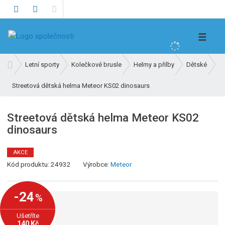
V
☰
y
h
Ú
Letní sporty
Kolečkové brusle
Helmy a přilby
Dětské
l
v
e
Streetová dětská helma Meteor KS02 dinosaurs
o
d
d
n
a
Streetová dětská helma Meteor KS02
í
t
dinosaurs
s
t
r
AKCE
K
a
Kód produktu:
24932
Výrobce:
Meteor
ó
n
d
a
-24
%
v
ý
Ušetříte
r
140 Kč