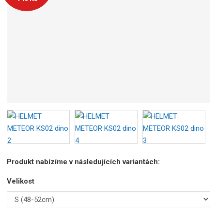
o
b
c
e
:
5
9
0
0
7
2
4
0
5
3
Produkt nabízíme v následujících variantách:
0
4
Velikost
5