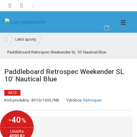
V
☰
y
h
Ú
Letní sporty
l
v
e
Paddleboard Retrospec Weekender SL 10' Nautical Blue
o
d
d
n
a
Paddleboard Retrospec Weekender SL
í
t
10' Nautical Blue
s
t
r
AKCE
K
a
Kód produktu:
4010/10SL/NB
Výrobce:
Retrospec
ó
n
d
a
-40
%
v
ý
Ušetříte
r
4090 Kč