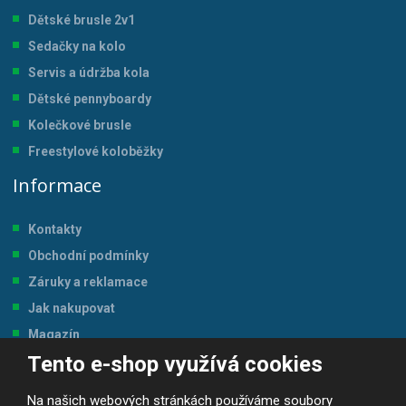
Dětské brusle 2v1
Sedačky na kolo
Servis a údržba kol
a
Dětské pennyboardy
Kolečkové brusle
Freestylové koloběžky
Informace
Kontakty
Obchodní podmínky
Záruky a reklamace
Jak nakupovat
Magazín
Tento e-shop využívá cookies
Tabulka velikostí
Na našich webových stránkách používáme soubory