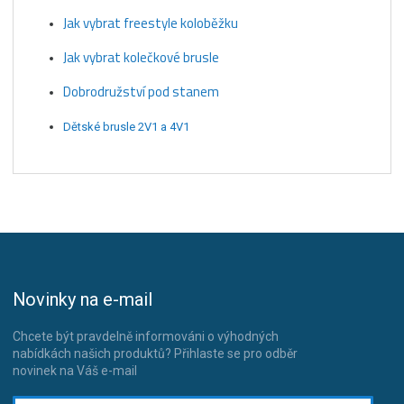
Jak vybrat freestyle koloběžku
Jak vybrat kolečkové brusle
Dobrodružství pod stanem
Dětské brusle 2V1 a 4V1
Novinky na e-mail
Chcete být pravdelně informováni o výhodných
nabídkách našich produktů? Přihlaste se pro odběr
novinek na Váš e-mail