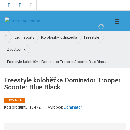
V
☰
y
h
Ú
Letní sporty
Koloběžky, odrážedla
Freestyle
l
v
e
Začátečník
o
d
d
Freestyle koloběžka Dominator Trooper Scooter Blue Black
n
a
í
t
s
Freestyle koloběžka Dominator Trooper
t
Scooter Blue Black
r
a
NOVINKA
n
Kód produktu:
13472
Výrobce:
Dominator
a