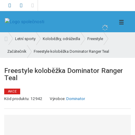
V
☰
y
h
Ú
Letní sporty
Koloběžky, odrážedla
Freestyle
l
v
e
Freestyle koloběžka Dominator Ranger Teal
Začátečník
o
d
d
n
a
Freestyle koloběžka Dominator Ranger
í
t
Teal
s
t
r
AKCE
a
Kód produktu:
12942
Výrobce:
Dominator
n
a