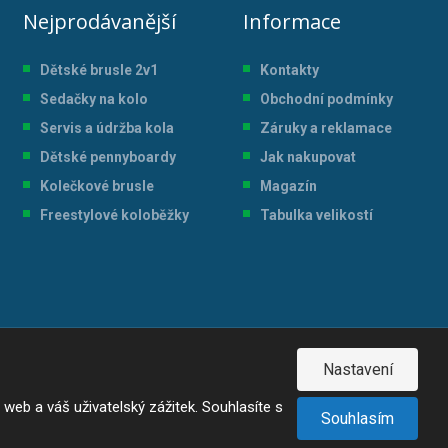
Nejprodávanější
Informace
Dětské brusle 2v1
Kontakty
Sedačky na kolo
Obchodní podmínky
Servis a údržba kol
a
Záruky a reklamace
Dětské pennyboardy
Jak nakupovat
Kolečkové brusle
Magazín
Freestylové koloběžky
Tabulka velikostí
Nastavení
eb a váš uživatelský zážitek. Souhlasíte s
Souhlasím