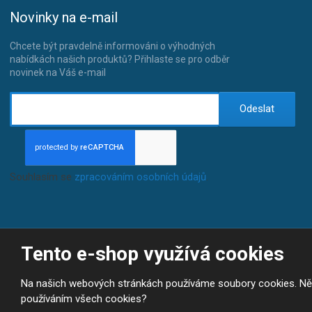
Novinky na e-mail
Chcete být pravdelně informováni o výhodných
nabídkách našich produktů? Přihlaste se pro odběr
novinek na Váš e-mail
Odeslat
Souhlasím se
zpracováním osobních údajů
.
Tento e-shop využívá cookies
© 2026, JP-SPORT.CZ SPORTOVNÍ POTŘEBY
Prohlášení o přístupnosti
|
Mapa stránek
|
|
GDPR
E
Na našich webových stránkách používáme soubory cookies. Někte
B
VYROBILA
R
používáním všech cookies?
Á
N