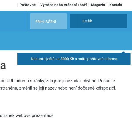
Poštovné
Výměna nebo vrácení zboží
Magazín
Kontakt
V
Košík
PŘIHLÁŠENÍ
y
h
l
e
d
Nakupte ještě za
3000 Kč
a máte poštovné zdarma
na
a
t
 URL adresu stránky, zda jste ji nezadali chybně. Pokud je
traněna, změnil se její název nebo není dočasně kdispozici.
 stránek webové prezentace.