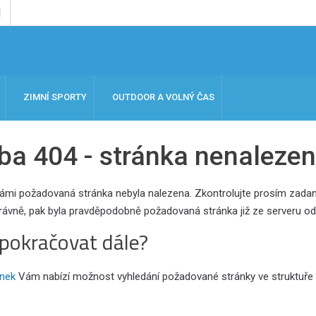
ZIMNÍ SPORTY
OUTDOOR A VOLNÝ ČAS
ba 404 - stránka nenaleze
ámi požadovaná stránka nebyla nalezena. Zkontrolujte prosím zadanou
rávně, pak byla pravděpodobně požadovaná stránka již ze serveru ods
pokračovat dále?
nek
Vám nabízí možnost vyhledání požadované stránky ve struktuře