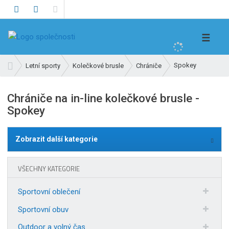
V
☰
y
h
Ú
Spokey
Letní sporty
Kolečkové brusle
Chrániče
l
v
e
o
Chrániče na in-line kolečkové brusle -
d
d
Spokey
n
a
í
t
s
Zobrazit další kategorie
t
r
a
VŠECHNY KATEGORIE
n
a
Sportovní oblečení
Sportovní obuv
Outdoor a volný čas