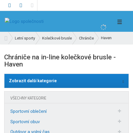
V
☰
y
h
Ú
Haven
Letní sporty
Kolečkové brusle
Chrániče
l
v
e
o
Chrániče na in-line kolečkové brusle -
d
d
Haven
n
a
í
t
s
Zobrazit další kategorie
t
r
a
VŠECHNY KATEGORIE
n
a
Sportovní oblečení
Sportovní obuv
Outdoor a volný čas