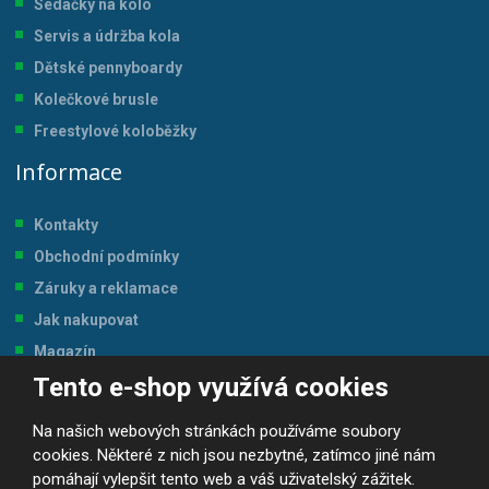
Sedačky na kolo
Servis a údržba kol
a
Dětské pennyboardy
Kolečkové brusle
Freestylové koloběžky
Informace
Kontakty
Obchodní podmínky
Záruky a reklamace
Jak nakupovat
Magazín
Tento e-shop využívá cookies
Tabulka velikostí
Na našich webových stránkách používáme soubory
cookies. Některé z nich jsou nezbytné, zatímco jiné nám
pomáhají vylepšit tento web a váš uživatelský zážitek.