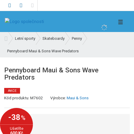
V
☰
y
h
Ú
Letní sporty
Skateboardy
Penny
l
v
e
Pennyboard Maui & Sons Wave Predators
o
d
d
n
a
Pennyboard Maui & Sons Wave
í
t
Predators
s
t
r
AKCE
K
a
Kód produktu:
M7602
Výrobce:
Maui & Sons
ó
n
d
a
-38
%
v
ý
Ušetříte
r
600 Kč