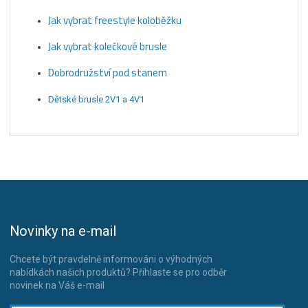
Jak vybrat freestyle koloběžku
Jak vybrat kolečkové brusle
Dobrodružství pod stanem
Dětské brusle 2V1 a 4V1
Novinky na e-mail
Chcete být pravdelně informováni o výhodných
nabídkách našich produktů? Přihlaste se pro odběr
novinek na Váš e-mail