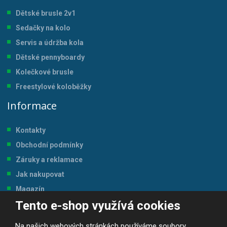
Dětské brusle 2v1
Sedačky na kolo
Servis a údržba kol
a
Dětské pennyboardy
Kolečkové brusle
Freestylové koloběžky
Informace
Kontakty
Obchodní podmínky
Záruky a reklamace
Jak nakupovat
Magazín
Tento e-shop využívá cookies
Tabulka velikostí
Na našich webových stránkách používáme soubory