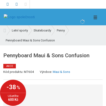
V
☰
y
h
Ú
Letní sporty
Skateboardy
Penny
l
v
e
Pennyboard Maui & Sons Confusion
o
d
d
n
a
Pennyboard Maui & Sons Confusion
í
t
s
AKCE
t
K
Kód produktu:
M7604
Výrobce:
Maui & Sons
r
ó
a
d
n
-38
%
v
a
ý
Ušetříte
r
600 Kč
o