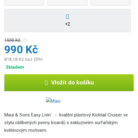
b
c
e
:
+2
7
4
1590 Kč
5
990 Kč
1
0
818,18 Kč bez DPH
9
Skladem
9
0
Vložit do košíku
0
4
7
8
4
Maui & Sons Easy Livin´ - kvalitní plastový Kicktail Cruiser ve
stylu oblíbených penny boardů s exkluzivním surfařským
květinovým motivem.