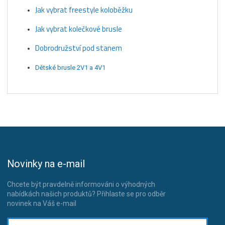
Jak vybrat freestyle koloběžku
Jak vybrat kolečkové brusle
Dobrodružství pod stanem
Dětské brusle 2V1 a 4V1
Novinky na e-mail
Chcete být pravdelně informováni o výhodných
nabídkách našich produktů? Přihlaste se pro odběr
novinek na Váš e-mail