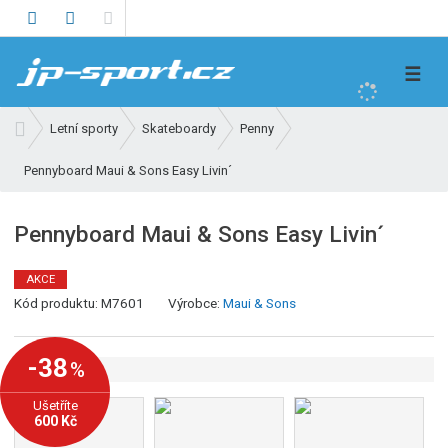
V
☰
y
h
Ú
Letní sporty
Skateboardy
Penny
l
v
e
Pennyboard Maui & Sons Easy Livin´
o
d
d
n
a
Pennyboard Maui & Sons Easy Livin´
í
t
s
AKCE
t
K
Kód produktu:
M7601
Výrobce:
Maui & Sons
r
ó
a
d
n
-38
%
v
a
ý
Ušetříte
r
600 Kč
o