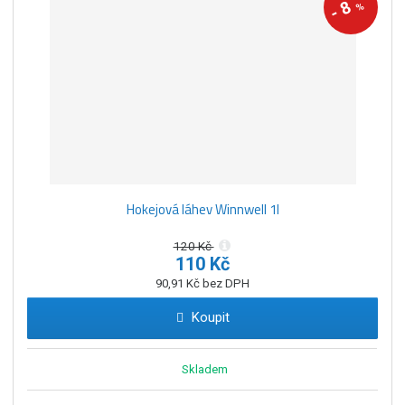
8
%
-
Hokejová láhev Winnwell 1l
120 Kč
110 Kč
90,91 Kč bez DPH
Koupit
Skladem