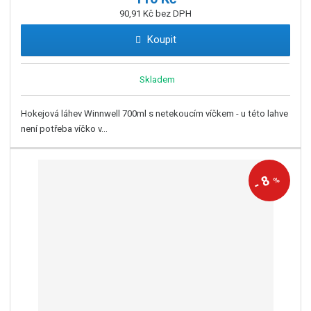
90,91 Kč bez DPH
Koupit
Skladem
Hokejová láhev Winnwell 700ml s netekoucím víčkem - u této lahve
není potřeba víčko v...
8
%
-