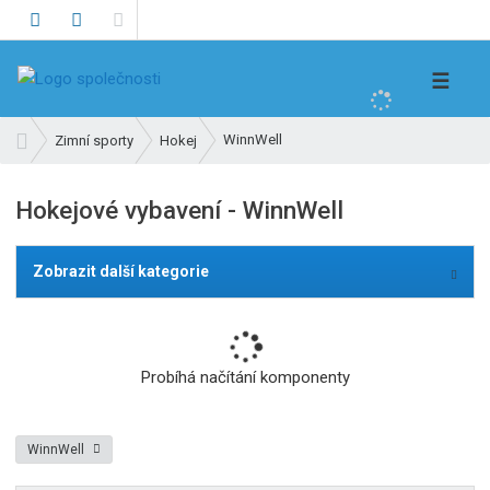
V
☰
y
h
Ú
WinnWell
Zimní sporty
Hokej
l
v
e
o
Hokejové vybavení - WinnWell
d
d
n
a
í
t
Zobrazit další kategorie
s
t
r
a
Probíhá načítání komponenty
n
a
WinnWell