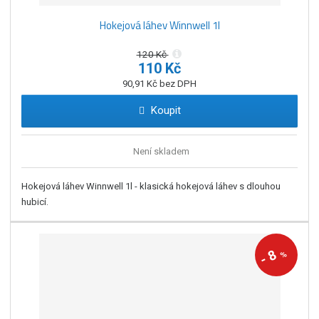
Hokejová láhev Winnwell 1l
120 Kč
110 Kč
90,91 Kč bez DPH
Koupit
Není skladem
Hokejová láhev Winnwell 1l - klasická hokejová láhev s dlouhou
hubicí.
8
%
-