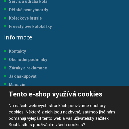
Servis a údržba kol
a
Dětské pennyboardy
Kolečkové brusle
Freestylové koloběžky
Informace
Kontakty
Obchodní podmínky
Záruky a reklamace
Jak nakupovat
Magazín
Tento e-shop využívá cookies
Tabulka velikostí
Na našich webových stránkách používáme soubory
cookies. Některé z nich jsou nezbytné, zatímco jiné nám
pomáhají vylepšit tento web a váš uživatelský zážitek.
Souhlasíte s používáním všech cookies?
© 2026, JP-SPORT.CZ SPORTOVNÍ POTŘEBY