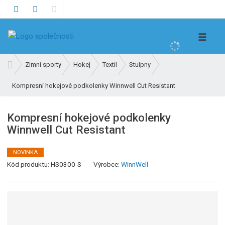
V
☰
y
h
Ú
Zimní sporty
Hokej
Textil
Stulpny
l
v
e
Kompresní hokejové podkolenky Winnwell Cut Resistant
o
d
d
n
a
Kompresní hokejové podkolenky
í
t
Winnwell Cut Resistant
s
t
r
NOVINKA
K
a
Kód produktu:
HS0300-S
Výrobce:
WinnWell
ó
n
d
a
v
ý
r