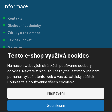
Informace
Kontakty
Obchodní podmínky
Záruky a reklamace
Jak nakupovat
Magazín
Tento e-shop využívá cookies
Tabulka velikostí
Na našich webových stránkách používáme soubory
cookies. Některé z nich jsou nezbytné, zatímco jiné nám
pomáhají vylepšit tento web a váš uživatelský zážitek.
Souhlasíte s používáním všech cookies?
© 2026, JP-SPORT.CZ SPORTOVNÍ POTŘEBY
Prohlášení o přístupnosti
|
Mapa stránek
|
|
GDPR
Nastavení
E
B
VYROBILA
R
Á
Souhlasím
N
A