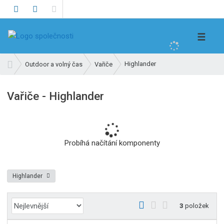
V
☰
y
h
Ú
Highlander
Outdoor a volný čas
Vařiče
l
v
e
o
Vařiče - Highlander
d
d
n
a
í
t
s
t
Probíhá načítání komponenty
r
a
n
Highlander
a
Ř
O
T
Ř
3
položek
a
b
a
á