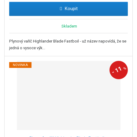
Koupit
Skladem
Plynový vařič Highlander Blade Fastboil - už název napovídá, že se
jedná o vysoce výk...
NOVINKA
11
%
-