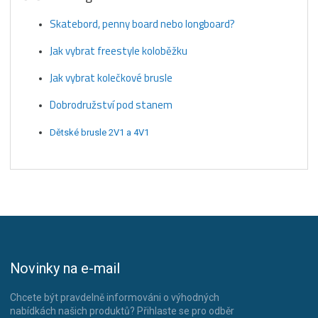
Skatebord, penny board nebo longboard?
Jak vybrat freestyle koloběžku
Jak vybrat kolečkové brusle
Dobrodružství pod stanem
Dětské brusle 2V1 a 4V1
Novinky na e-mail
Chcete být pravdelně informováni o výhodných
nabídkách našich produktů? Přihlaste se pro odběr