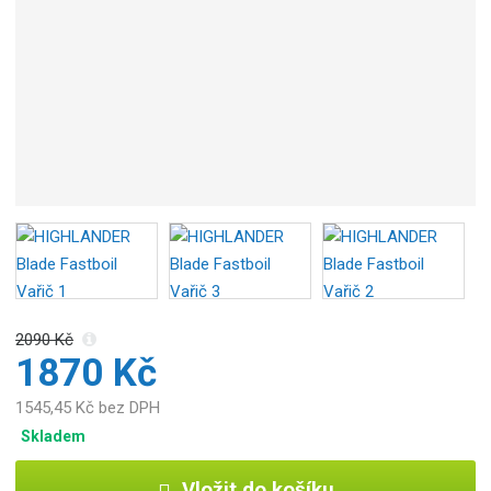
b
c
e
:
5
0
3
4
3
5
8
8
7
1
2090 Kč
0
1870 Kč
0
0
1545,45 Kč bez DPH
Skladem
Vložit do košíku