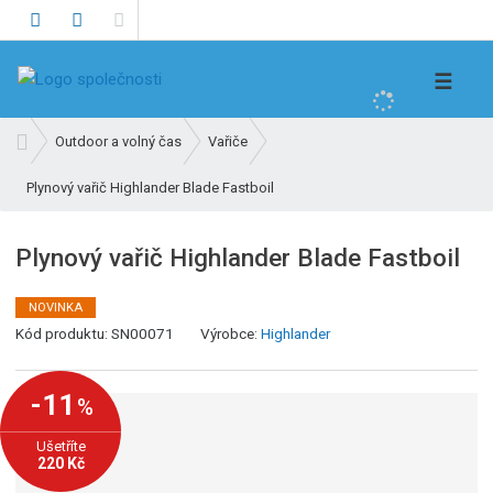
V
☰
y
h
Ú
Outdoor a volný čas
Vařiče
l
v
e
Plynový vařič Highlander Blade Fastboil
o
d
d
n
a
Plynový vařič Highlander Blade Fastboil
í
t
s
NOVINKA
t
K
Kód produktu:
SN00071
Výrobce:
Highlander
r
ó
a
d
n
-11
%
v
a
ý
Ušetříte
r
220 Kč
o