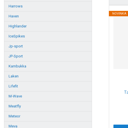
Harrows
Ř
a
NOVINKA
Haven
z
Highlander
e
n
IceSpikes
í
p
Jp-sport
r
JP-Sport
o
d
Kambukka
u
Laken
k
t
Lifefit
ů
Ta
M-Wave
Meatfly
Meteor
Meva