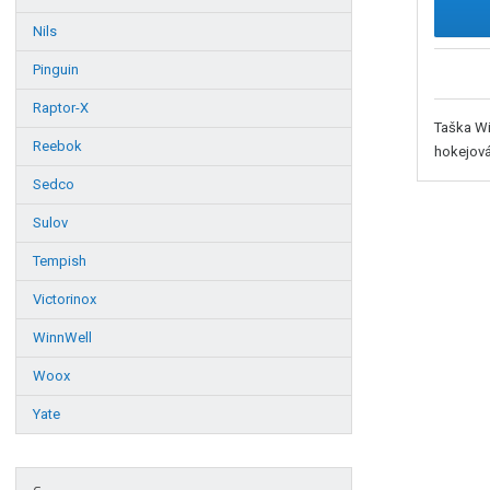
Nils
Pinguin
Raptor-X
Taška Wi
Reebok
hokejová
Sedco
Sulov
Tempish
Victorinox
WinnWell
Woox
Yate