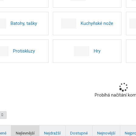
Batohy, tašky
Kuchyňské nože
Protiskluzy
Hry
Probíhá načítání ko
ené
Nejlevnější
Nejdražší
Dostupné
Nejnovější
Nejpr