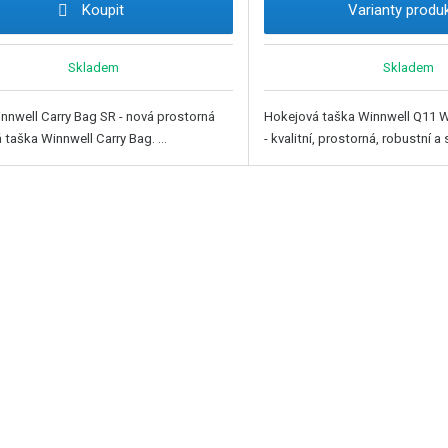
Koupit
Varianty produ
Skladem
Skladem
nnwell Carry Bag SR - nová prostorná
Hokejová taška Winnwell Q11 W
 taška Winnwell Carry Bag. ...
- kvalitní, prostorná, robustní a s