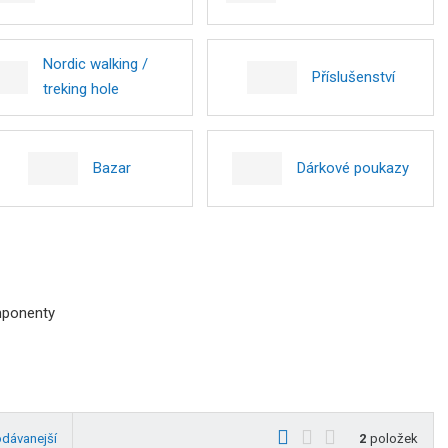
Nordic walking /
Příslušenství
treking hole
Bazar
Dárkové poukazy
mponenty
O
T
Ř
odávanejší
2
položek