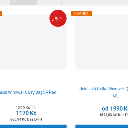
NOVINKA
9
%
-
Hokejová taška Winnwell 
ška Winnwell Carry Bag SR Red
40...
1290 Kč
od
1990 K
1170 Kč
1644,63 Kč bez 
966,94 Kč bez DPH