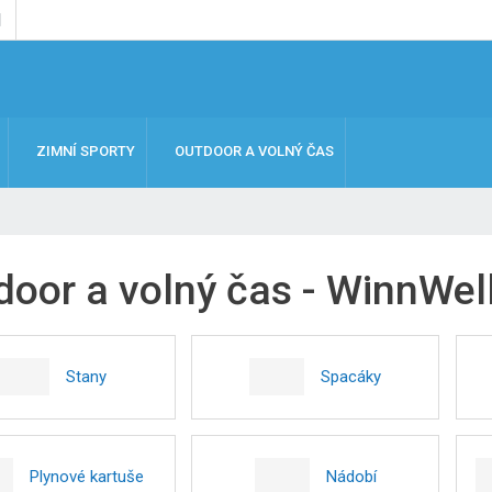
ZIMNÍ SPORTY
OUTDOOR A VOLNÝ ČAS
door a volný čas - WinnWel
Stany
Spacáky
Plynové kartuše
Nádobí