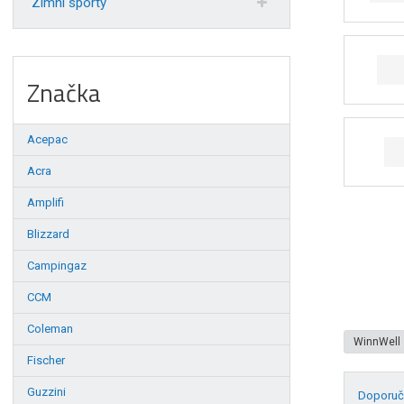
Zimní sporty
Značka
Acepac
Acra
Amplifi
Blizzard
Campingaz
CCM
Coleman
WinnWell
Fischer
Guzzini
Doporuč