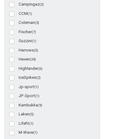
Campingaz
(2)
CCM
(1)
Coleman
(3)
Fischer
(7)
Guzzini
(1)
Harrows
(5)
Haven
(24)
Highlander
(6)
IceSpikes
(2)
Jp-sport
(1)
JP-Sport
(1)
Kambukka
(9)
Laken
(5)
Lifefit
(1)
M-Wave
(1)