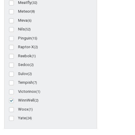
Meatfly
(32)
Meteor
(8)
Meva
(6)
Nils
(52)
Pinguin
(15)
Raptor-X
(2)
Reebok
(1)
Sedco
(2)
Sulov
(2)
Tempish
(7)
Victorinox
(1)
WinnWell
(2)
Woox
(1)
Yate
(24)