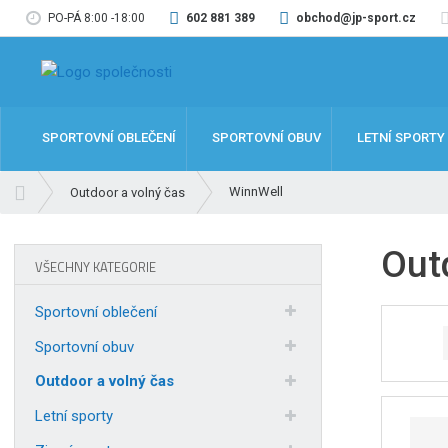
PO-PÁ 8:00 -18:00
602 881 389
obchod@jp-sport.cz
SPORTOVNÍ OBLEČENÍ
SPORTOVNÍ OBUV
LETNÍ SPORTY
Ú
WinnWell
Outdoor a volný čas
v
o
Out
d
VŠECHNY KATEGORIE
n
í
Sportovní oblečení
s
t
Sportovní obuv
r
Outdoor a volný čas
a
n
Letní sporty
a