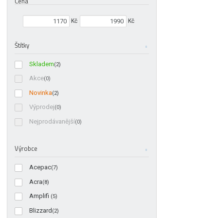
Cena
Min. hodnota
Max. hodnota
Kč
Kč
Štítky
Skladem
(2)
Akce
(0)
Novinka
(2)
Výprodej
(0)
Nejprodávanější
(0)
Výrobce
Acepac
(7)
Acra
(8)
Amplifi
(5)
Blizzard
(2)