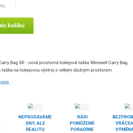
DPH
 do košíku
Carry Bag SR - nová prostorná hokejová taška Winnwell Carry Bag.
 taška na hokejovou výstroj s velkým úložným prostorem.
 popis
NEPRODÁVÁME
RÁDI
BEZPRO
SNY, ALE
POMŮŽEME
VRÁCEN
Y
REALITU
PORADÍME
VÝMĚNA