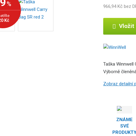
-9
%
966,94 Kč bez 
b
c
etříte
e
20 Kč
Vložit
:
1
7
0
0
0
Taška Winnwell 
0
Výborně členěná
0
0
Zobraz detailní
5
4
5
3
7
ZNÁME
SVÉ
PRODUKT