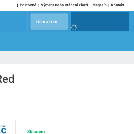
Poštovné
Výměna nebo vrácení zboží
Magazín
Kontakt
V
PŘIHLÁŠENÍ
y
h
l
e
d
a
t
Red
Kč
Skladem