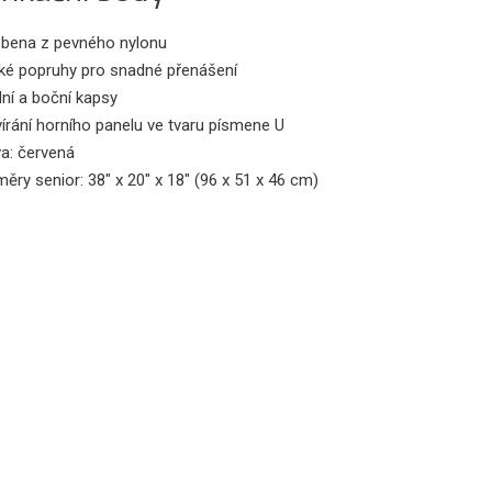
obena z pevného nylonu
oké popruhy pro snadné přenášení
ní a boční kapsy
írání horního panelu ve tvaru písmene U
va: červená
ěry senior: 38" x 20" x 18" (96 x 51 x 46 cm)