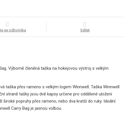
te se odborníka
Sdílet
Bag. Výborně členěná taška na hokejovou výstroj s velkým
vá taška přes rameno s velkým logem Winnwell. Taška Winnwell
í straně tašky jsou dvě kapsy určene pro oddělené uložení
ží široké popruhy přes rameno, nebo dva kratší do ruky. Ideální
nwell Carry Bag je jasnou volbou.