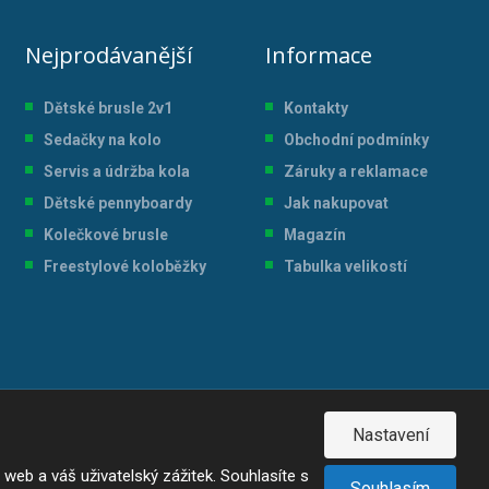
Nejprodávanější
Informace
Dětské brusle 2v1
Kontakty
Sedačky na kolo
Obchodní podmínky
Servis a údržba kol
a
Záruky a reklamace
Dětské pennyboardy
Jak nakupovat
Kolečkové brusle
Magazín
Freestylové koloběžky
Tabulka velikostí
Nastavení
eb a váš uživatelský zážitek. Souhlasíte s
Souhlasím