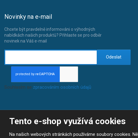
Novinky na e-mail
Chcete být pravdelně informováni o výhodných
nabídkách našich produktů? Přihlaste se pro odběr
novinek na Váš e-mail
Odeslat
Souhlasím se
zpracováním osobních údajů
.
Tento e-shop využívá cookies
© 2026, JP-SPORT.CZ SPORTOVNÍ POTŘEBY
Prohlášení o přístupnosti
|
Mapa stránek
|
|
GDPR
E
Na našich webových stránkách používáme soubory cookies. Někte
B
VYROBILA