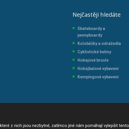
Nejčastěji hledáte
Skateboardy a
pennyboardy
Koloběžky a odrážedla
Cyklistické helmy
Hokejové brusle
Hokejbalové vybavení
Kempingové vybavení
ré z nich jsou nezbytné, zatímco jiné nám pomáhají vylepšit tento w