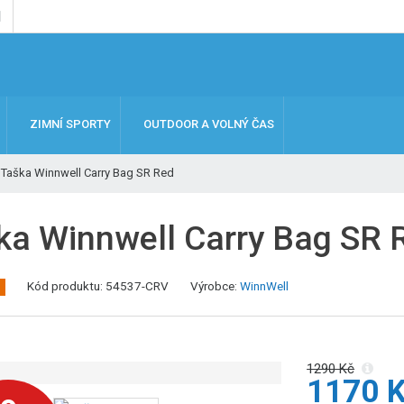
ZIMNÍ SPORTY
OUTDOOR A VOLNÝ ČAS
Taška Winnwell Carry Bag SR Red
ka Winnwell Carry Bag SR 
K
Kód produktu:
54537-CRV
Výrobce:
WinnWell
ó
d
v
ý
1290 Kč
1170 
r
o