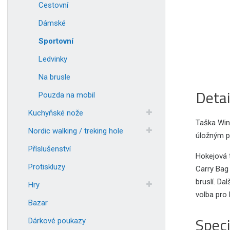
Cestovní
Dámské
Sportovní
Ledvinky
Na brusle
Detai
Pouzda na mobil
Kuchyňské nože
Taška Win
Nordic walking / treking hole
úložným p
Příslušenství
Hokejová 
Protiskluzy
Carry Bag
bruslí. Da
Hry
volba pro
Bazar
Speci
Dárkové poukazy