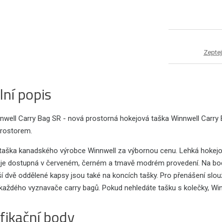
Zeptej
lní popis
nwell Carry Bag SR - nová prostorná hokejová taška Winnwell Carry 
rostorem.
taška kanadského výrobce Winnwell za výbornou cenu. Lehká hokejo
 je dostupná v červeném, černém a tmavě modrém provedení. Na bočn
lší dvě oddělené kapsy jsou také na koncích tašky. Pro přenášení slou
 každého vyznavače carry bagů. Pokud nehledáte tašku s kolečky, Win
fikační body