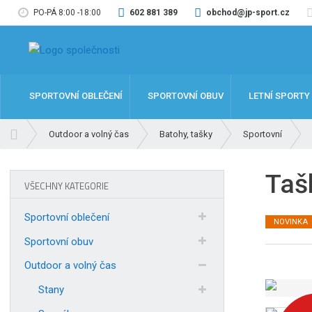
PO-PÁ 8:00 -18:00
602 881 389
obchod@jp-sport.cz
SPORTOVNÍ OBLEČENÍ
SPORTOVNÍ OBUV
LETNÍ SPORTY
Ú
Outdoor a volný čas
Batohy, tašky
Sportovní
v
o
Taš
d
VŠECHNY KATEGORIE
n
í
Sportovní oblečení
NOVINKA
s
t
Sportovní obuv
r
Outdoor a volný čas
a
n
Stany
a