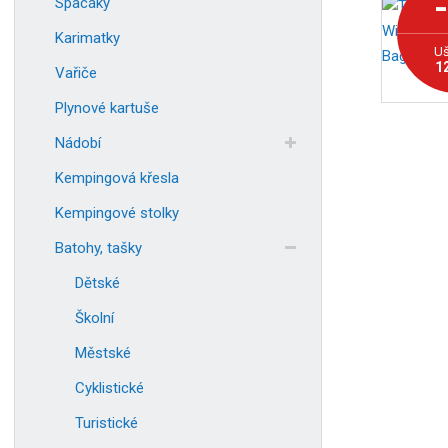
Spacáky
Karimatky
Uš
1
Vařiče
Plynové kartuše
Nádobí
Kempingová křesla
Kempingové stolky
Batohy, tašky
Dětské
Školní
Městské
Cyklistické
Turistické