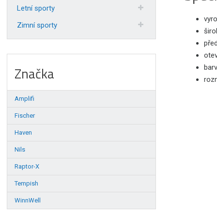
Letní sporty
vyr
Zimní sporty
šir
před
otev
bar
Značka
rozm
Amplifi
Fischer
Haven
Nils
Raptor-X
Tempish
WinnWell