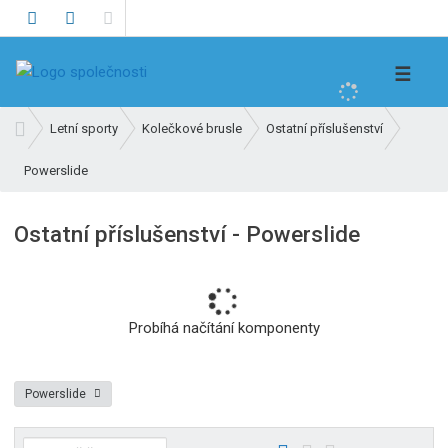
V
☰
y
h
Ú
Letní sporty
Kolečkové brusle
Ostatní příslušenství
l
v
e
Powerslide
o
d
d
n
a
Ostatní příslušenství - Powerslide
í
t
s
t
r
a
Probíhá načítání komponenty
n
a
Powerslide
Ř