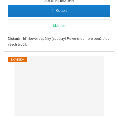
206,61 Kč bez DPH
Koupit
Skladem
Distanční hliníkové rozpěrky (spacery) Powerslide - pro použití do
všech typů l...
NOVINKA