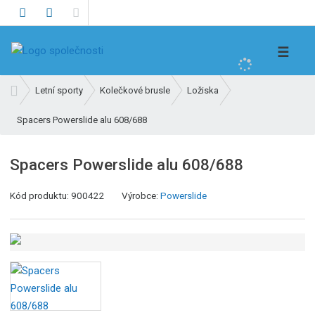
V
☰
y
h
Ú
Letní sporty
Kolečkové brusle
Ložiska
l
v
e
Spacers Powerslide alu 608/688
o
d
d
n
a
Spacers Powerslide alu 608/688
í
t
s
Kód produktu:
900422
Výrobce:
Powerslide
t
r
a
n
a