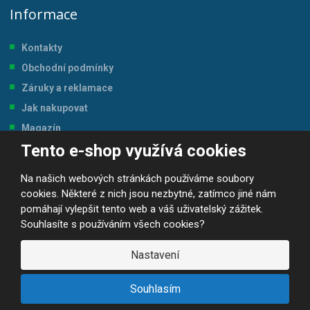
Informace
Kontakty
Obchodní podmínky
Záruky a reklamace
Jak nakupovat
Magazín
Tento e-shop využívá cookies
Tabulka velikostí
Na našich webových stránkách používáme soubory
cookies. Některé z nich jsou nezbytné, zatímco jiné nám
pomáhají vylepšit tento web a váš uživatelský zážitek.
Souhlasíte s používáním všech cookies?
© 2026, JP-SPORT.CZ SPORTOVNÍ POTŘEBY
Prohlášení o přístupnosti
|
Mapa stránek
|
|
GDPR
Nastavení
E
B
VYROBILA
R
Á
Souhlasím
N
A
.