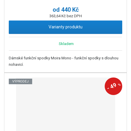
od
440 Kč
363,64 Kč bez DPH
Varianty produktu
Skladem
Dámské funkční spodky Moira Mono - funkční spodky s dlouhou
nohavicí.
VÝPRODEJ
49
%
-