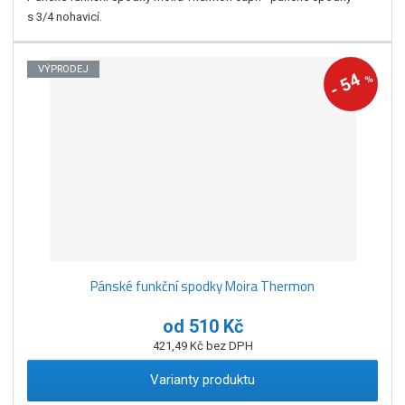
s 3/4 nohavicí.
VÝPRODEJ
54
%
-
Pánské funkční spodky Moira Thermon
od
510 Kč
421,49 Kč bez DPH
Varianty produktu