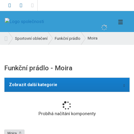
V
☰
y
h
Ú
Moira
Sportovní oblečení
Funkční prádlo
l
v
e
o
d
d
n
a
Funkční prádlo - Moira
í
t
s
t
Zobrazit další kategorie
r
a
n
a
Probíhá načítání komponenty
Moira